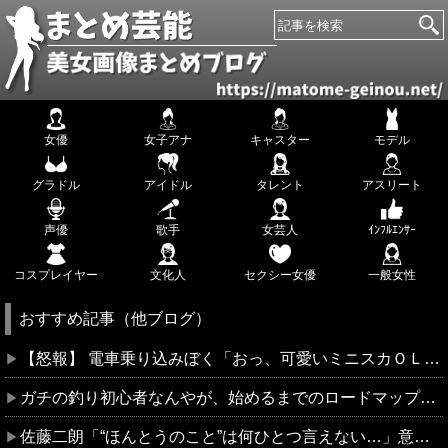
女優
女子アナ
キャスター
モデル
グラドル
アイドル
タレント
アスリート
声優
歌手
女芸人
ｲﾝﾌﾙｴﾝｻｰ
コスプレイヤー
文化人
セクシー女優
一般女性
おすすめ記事（他ブログ）
【怒報】 電車乗り込みぼく「おっ、可愛いミニスカＯＬちゃんの隣あいてんじゃん！座ったろ！」→結果w w w w w w w w
ガチの釣り初心者なんやが、始めるまでのロードマップ教えてくれ
佐藤二朗「“ほんとうのこと”は何ひとつ言えない…」意味深投稿に憶測殺到