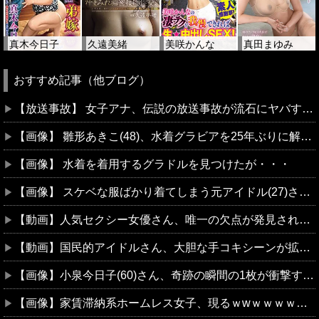
真木今日子
久遠美緒
美咲かんな
真田まゆみ
おすすめ記事（他ブログ）
【放送事故】 女子アナ、伝説の放送事故が流石にヤバすぎる…
【画像】 雛形あきこ(48)、水着グラビアを25年ぶりに解禁ｗｗｗｗｗｗ最新写真集で若い頃より美しいビキニ＆ランジェリー姿を大胆披露！！！
【画像】 水着を着用するグラドルを見つけたが・・・
【画像】 スケベな服ばかり着てしまう元アイドル(27)さんが話題にｗｗｗｗｗｗ
【動画】人気セクシー女優さん、唯一の欠点が発見されてしまうｗｗｗｗｗｗ
【動画】国民的アイドルさん、大胆な手コキシーンが拡散されてしまうwwwww
【画像】小泉今日子(60)さん、奇跡の瞬間の1枚が衝撃すぎると話題になるｗｗｗｗｗｗ
【画像】家賃滞納系ホームレス女子、現るｗwｗｗｗｗｗｗｗｗｗｗ