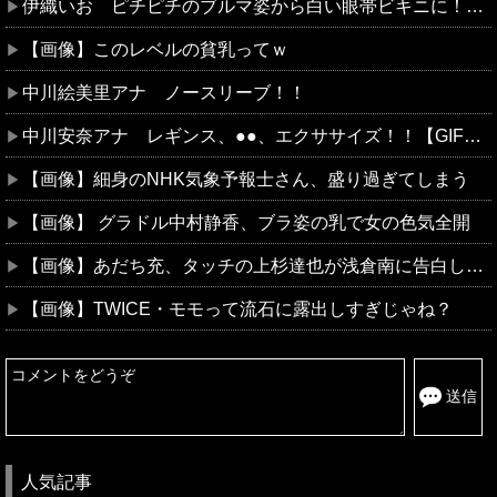
伊織いお ピチピチのブルマ姿から白い眼帯ビキニに！三つ編みの恥ずかしそうな表情から一転大胆に
【画像】このレベルの貧乳ってｗ
中川絵美里アナ ノースリーブ！！
中川安奈アナ レギンス、●●、エクササイズ！！【GIF動画あり】
【画像】細身のNHK気象予報士さん、盛り過ぎてしまう
【画像】 グラドル中村静香、ブラ姿の乳で女の色気全開
【画像】あだち充、タッチの上杉達也が浅倉南に告白した伝説のシーンを完全再現してしまう！
【画像】TWICE・モモって流石に露出しすぎじゃね？
送信
人気記事