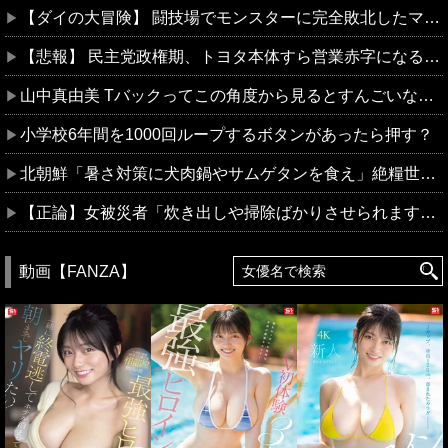
【ダイの大冒険】 闘技場でモンスターに完全敗北したマァム…！ケダモノチ●ポで公開凌辱されて屈辱のアクメをキメられる…！
【悲報】 民主党政権期、トヨタ本体すら営業赤字になる「超円高」…中小企業の景況も厳しい水準だった←これエグいよな
山中真由美 Tバックってこの角度から見るとすんごいな～！
小学校6年間を1000回ループするボタンがあったら押す？
北朝鮮「暑さ対策に犬肉鍋やサムゲタンを食え」絶糧世帯「…」
【正論】女被災者「炊き出しや掃除ばかりさせられます。差別ですよね？」
動画【FANZA】