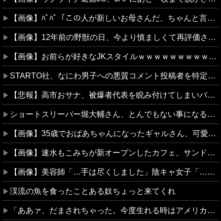
【画像】ﾊﾟﾊﾟ「この人が新しいお母さんだ、ちゃんと言う事きくんだぞ。」 お前ら「」
【画像】12年前の野獣の日、今より慎ましくて再評価され始める
【画像】お前らが好きなJKスタイルｗｗｗｗｗｗｗｗｗｗｗｗｗｗｗｗｗｗｗｗｗｗｗｗ
STARTO社、なにわ男子への悪質コメント投稿者を特定し法的追及へ 「特定メンバーの存在を否定するコメントを執拗に」米Metaへ情報開示
【悲報】高市おサナ、被爆者代表を睨み付けてしまいバチクソ炎上し始めるｗｗｗｗｗｗｗｗｗ
ショートスリーバー堀大輔さん、とんでもない事になるｗｗｗｗｗｗｗｗ
【画像】35歳でおばあちゃんになったギャルさん、可愛過ぎて嫉妬不可避w w w w w w w w w w w
【画像】速水もこみちが新オープンしたカフェ、サンドイッチ1つ3000円←コレは妥当だと思う？？？？？？
【画像】美容師「…手は尽くしました」陰キャ女子「…ｯ！！」→結果をご覧くださいw w w w w w w w
渓流の魚を食ったことある奴ちょっと来てくれ
「ああァ、だまされちゃった。今度生れる時はアメリカへ生れるぞ」特攻隊員(22)が出撃前の日記に残した本音！