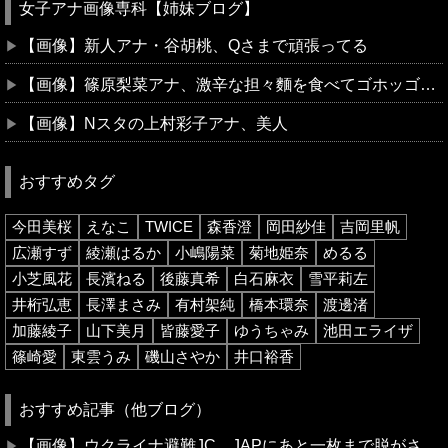
女子アナ画像専科【姉妹ブログ】
【画像】新人アナ・谷胡桃、Qさまで頑張ってる
【画像】篠原梨菜アナ、激辛な担々麵を食べてゴホッゴホッ
【画像】Nスタの上村彩子アナ、美人
おすすめタグ
今田美桜
えなこ
TWICE
森香澄
岡田紗佳
吉岡里帆
広瀬すず
綾瀬はるか
小嶋陽菜
菊地姫奈
めるる
小芝風花
長濱ねる
後藤真希
白石麻衣
雪平莉左
井桁弘恵
長澤まさみ
有村架純
橋本環奈
渡邊渚
加藤綾子
山下美月
皆藤愛子
ゆうちゃみ
池田エライザ
篠崎愛
東雲うみ
磯山さやか
井口裕香
おすすめ記事（他ブログ）
【画像】ウクライナ避難JC、JAPにあと一枚まで脱がされる