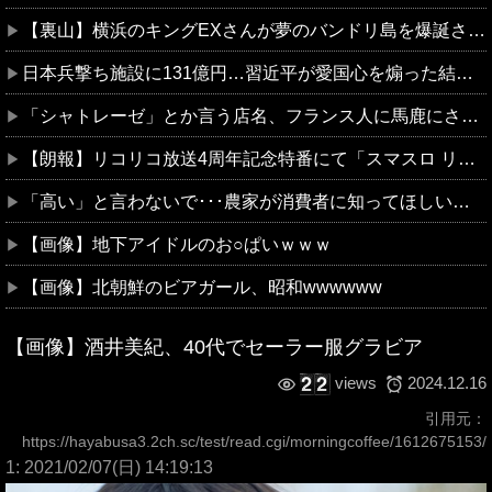
【裏山】横浜のキングEXさんが夢のバンドリ島を爆誕させ話題にｗｗｗｗ
日本兵撃ち施設に131億円…習近平が愛国心を煽った結果、「抗日テーマパーク｣が中国各地に広がる！
「シャトレーゼ」とか言う店名、フランス人に馬鹿にされまくる
【朗報】リコリコ放送4周年記念特番にて「スマスロ リコリス・リコイル」の演出映像”たぬきを掴まえろ”&”姫蒲を倒せ！”が公開される
「高い」と言わないで･･･農家が消費者に知ってほしいこと 日本農業新聞アンケート調査
【画像】地下アイドルのお○ぱいｗｗｗ
【画像】北朝鮮のビアガール、昭和wwwwww
【画像】酒井美紀、40代でセーラー服グラビア
2024.12.16
views
引用元：
https://hayabusa3.2ch.sc/test/read.cgi/morningcoffee/1612675153/
1: 2021/02/07(日) 14:19:13