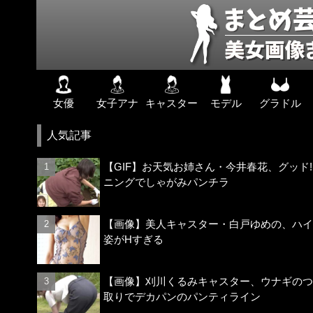
女優
女子アナ
キャスター
モデル
グラドル
人気記事
【GIF】お天気お姉さん・今井春花、グッド
ニングでしゃがみパンチラ
【画像】美人キャスター・白戸ゆめの、ハイ
姿がHすぎる
【画像】刈川くるみキャスター、ウナギのつ
取りでデカパンのパンティライン