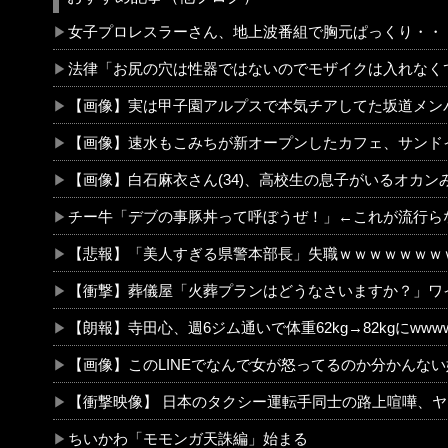
女子プロレスラーさん、地上波番組で胸元ぱっくり・・・（※画像
法律「お尻の穴は性器ではないのでモザイクは入れなくても大丈夫
【画像】実は甲子園アルプスで本気チアしてた坂道メンバー
【画像】速水もこみちが新オープンしたカフェ、サンドイッチ1つ3000円wwwwwwwwwwwwwwwwwwwwww
【画像】白石麻衣さん(34)、高校生の息子がいるオカンみたいになってし
チー牛「デブの事豚丼って呼ぼうぜ！」←これが流行らなかった
【悲報】「美人すぎる県警本部長」失職ｗｗｗｗｗｗｗ
【衝撃】葬儀屋「火葬プランはどうなさいますか？」ワイ喪主「直葬で(即答)」→結果ァw w w w w w w w
【朗報】寺田心、週6ジム通いで体重62kg→82kgにwwwwww
【画像】このLINEでなんで女が怒ってるのか分かんない奴はモテない奴確定らしい←お前らは勿論わかるよな？？？？？
【衝撃映像】 日本のタクシー運転手同士の路上喧嘩、ヤクザのようだと海外で話
ちいかわ「モモンガ天誅編」始まる