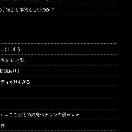
の宇宙より本物らしいのか？
してしまう
マ乳をモロ流し
F動画あり】
ティがHすぎる
35）←ここら辺の独身ベテラン声優ｗｗｗ
画像