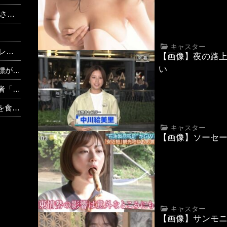
る。
キャスター
止符
【画像】夜の路
い
？？」
外するか」
」⇒！
キャスター
【画像】ソーセ
キャスター
【画像】サンモ