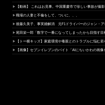
【動画】 これはお見事。中国重慶市で珍しい事故が撮影され
職場の人妻と不倫をして、ついに、、、
後藤久美子、事実婚解消 元F1ドライバーのジャン・アレジと25年の〝夫婦生活〟に終
尾田栄一郎「数字で一番になってしまったから目指す目標がない！！何から学べばいいんだ
【トー横キッズ】家庭環境や毒親とのトラブルに悩む若者「大人に相談しても具体的に何もしてくれない」EXIT兼近「搾取しようとする大人をどう除
【画像】セブンイレブンのバイト「AIにちいかわの画像を食わせてっと…できた！