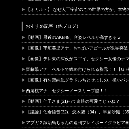
【オカルト】 なぜ人工宇宙のこの世界の方が、本物
おすすめ記事（他ブログ）
【動画】最近のAKB48、容姿レベルが高すぎるｗ
【画像】宇垣美里アナ、お○ぱいアピールが限界突破
【画像】テレ東の深夜がスゴイ、セクシー女優のナ
齋藤陽アナ ベルトで締め付けられる胸元！！【GI
【画像】有村架純似グラドルちとせよしの、極小パン
西尾桃アナ セクシーノースリーブ脇！！
【動画】佳子さま(31)って奇跡の可愛さじゃね？
【議論】佐倉綾音(32)、悠木碧（34）、早見沙織（
アプガ２鍛治島ちゃんの週刊プレイボーイグラビア