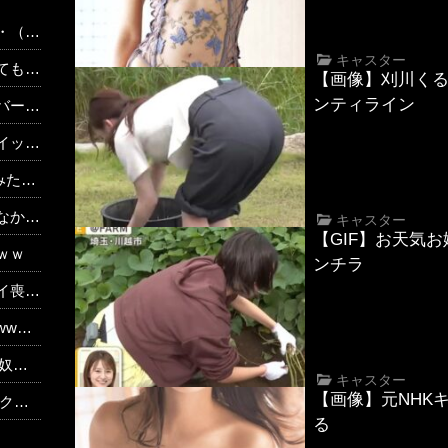
あり）
キャスター
だよ」
【画像】刈川く
ンティライン
たち
wwww
まう
理由
キャスター
【GIF】お天気
ｗｗ
ンチラ
 w w
ww
？？
キャスター
【画像】元NHK
題に
る