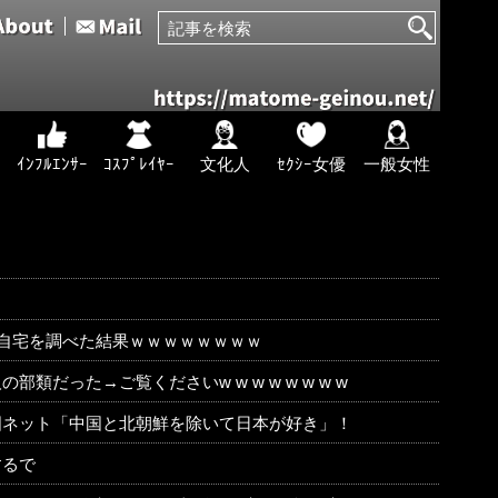
ｲﾝﾌﾙｴﾝｻｰ
ｺｽﾌﾟﾚｲﾔｰ
文化人
ｾｸｼｰ女優
一般女性
の自宅を調べた結果ｗｗｗｗｗｗｗｗ
だった→ご覧くださいw w w w w w w w
国ネット「中国と北朝鮮を除いて日本が好き」！
するで