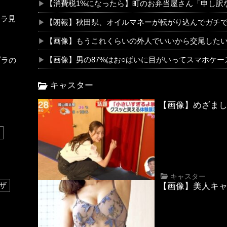
【消費税1%になったら】町のお弁当屋さん「申し訳
チラ見
【朗報】秋田県、オイルマネーが転がり込んでガチ
【画像】もうこれくらいの外人でいいから交尾した
【画像】男の87%はお○ぱいに目がいってスマホケ
ブラの
キャスター
【画像】めざま
キャスター
ザ
【画像】美人キャ