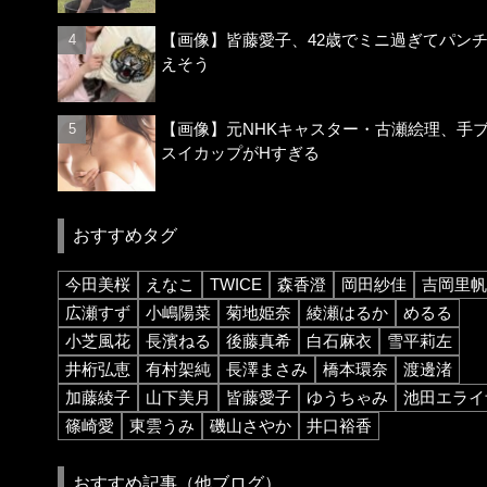
【画像】皆藤愛子、42歳でミニ過ぎてパン
えそう
【画像】元NHKキャスター・古瀬絵理、手
スイカップがHすぎる
おすすめタグ
今田美桜
えなこ
TWICE
森香澄
岡田紗佳
吉岡里帆
広瀬すず
小嶋陽菜
菊地姫奈
綾瀬はるか
めるる
小芝風花
長濱ねる
後藤真希
白石麻衣
雪平莉左
井桁弘恵
有村架純
長澤まさみ
橋本環奈
渡邊渚
加藤綾子
山下美月
皆藤愛子
ゆうちゃみ
池田エライ
篠崎愛
東雲うみ
磯山さやか
井口裕香
おすすめ記事（他ブログ）