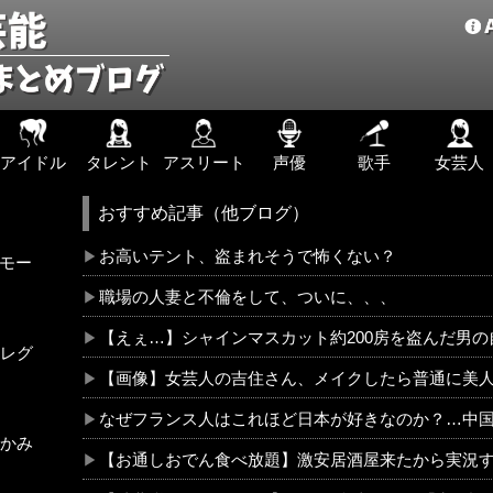
アイドル
タレント
アスリート
声優
歌手
女芸人
おすすめ記事（他ブログ）
お高いテント、盗まれそうで怖くない？
!モー
職場の人妻と不倫をして、ついに、、、
【えぇ…】シャインマスカット約200房を盗んだ男
レグ
【画像】女芸人の吉住さん、メイクしたら普通に美人の部類
なぜフランス人はこれほど日本が好きなのか？…中
かみ
【お通しおでん食べ放題】激安居酒屋来たから実況