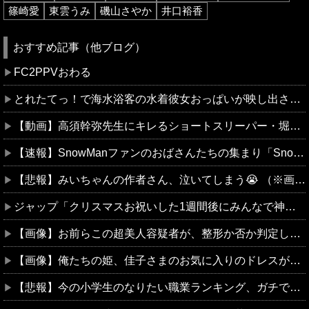
篠崎愛
東雲うみ
磯山さやか
井口裕香
おすすめ記事（他ブログ）
FC2PPVおわる
とれたてっ！で海水浴客の水着彼女おっぱいが映し出される
【動画】高須幹弥先生にキレるショートスリーパー・堀大輔氏が怖いと話題にｗｗｗｗｗｗｗｗｗｗｗ
【速報】SnowManファンのおばさんたちの集まり「Snow Woman」、ライブ開催決定！！（※動画あり）
【悲報】みいちゃんの作者さん、泣いてしまう😭 （※画像あり）
ジャップ「クリスマスお祝いした1週間後にみんなで神社行きます」←これ
【画像】お前らこの超美人容疑者が、整形か否か判定して！！→画像がこちらw w w w w w w w w w
【画像】俺たちの姫、佳子さまのお気に入りのドレスがこちらです←コレは可愛過ぎるw w w w w w w w
【悲報】今の小学生のなりたい職業ランキング、ガチで終わる