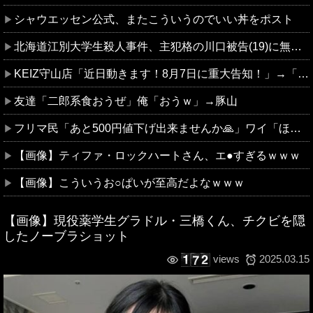
シャウエッセン公式、またこういうのでいい丼をポスト
北海道江別大学生殺人事件、主犯格の川口被告(19)に無期懲役の判決
KEIZ守山店「近日動きます！8月7日に重大告知！」→「8月7日は店休日とさせて頂きます」
友達「二郎系食おうぜ」俺「おうｗ」→豚山
フリマ民「あと500円値下げ出来ませんか🙏」ワイ「ほ～い購入ｗ」
【画像】ティファ・ロックハートさん、エ●すぎるｗｗｗ
【画像】こういうお○ぱいが至高だよなｗｗｗ
【画像】現役薬学生グラドル・三橋くん、チクビを隠
したノーブラショット
2025.03.15
views