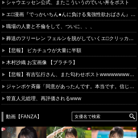
シャウエッセン公式、またこういうのでいい丼をポスト
エ□漫画『でっかいちん●んに負ける鬼強性欲おばさん』をrawやhitomiを使わずに無料で読む方法│田貸魔
職場の人妻と不倫をして、ついに、、、
葬送のフリーレン フェルンを脱がしていくエ□クリッカーゲーム 一級魔法使い、簡単に催眠術にかかる。
【悲報】 ピカチュウが大量に半額
木村沙織 お宝画像 【ブラチラ】
【悲報】有吉弘行さん、また匂わせポストwwwwwwwwwwwwwwww
ジャンポケ斉藤「同意があったんです。本当です。信じて下さい」 ←何でこの主張が通らないの？
菅直人元総理、再評価されるwww
動画【FANZA】