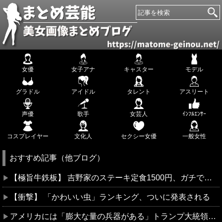
女優
女子アナ
キャスター
モデル
グラドル
アイドル
タレント
アスリート
声優
歌手
女芸人
ｲﾝﾌﾙｴﾝｻｰ
コスプレイヤー
文化人
セクシー女優
一般女性
おすすめ記事（他ブログ）
【極旨牛鉄板】 吉野家のステーキ定食1500円、ガチで美味そうｗｗｗ
【衝撃】 「かわいい虫」ランキング、ついに発表される
アメリカには「膨大な量の兵器がある」トランプ大統領が主張…在庫枯渇の報道受け！