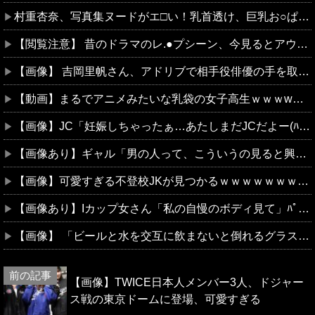
村重杏奈、写真集ヌードがエ□い！乳首透け、巨乳お○ぱいが最高過ぎる！
【閲覧注意】 昔のドラマのレ.●プシーン、今見るとアウトすぎる！
【画像】 吉岡里帆さん、アドリブで相手役俳優の手を取りお●ぱいに押し当ててしまう！
【動画】まるでアニメみたいな乳袋の女子高生ｗｗｗwｗｗｗｗｗｗｗｗ
【画像】JC「妊娠しちゃったぁ…あたしまだJCだよー(ﾊﾟｼｬｰ」
【画像あり】ギャル「男の人って、こういうの見ると興奮するんだよね笑」ﾊﾟｼｬ
【画像】可愛すぎる不登校JKが見つかるｗｗｗｗｗｗｗｗｗｗｗｗ
【画像あり】Iカップ女さん「私の自慢のボディ見て」ﾊﾟｼｬｯ
【画像】 「ビールと水を交互に飲まないと倒れるグラス」発売
【画像】TWICE日本人メンバー3人、ドジャー
ス戦の東京ドームに登場、可愛すぎる