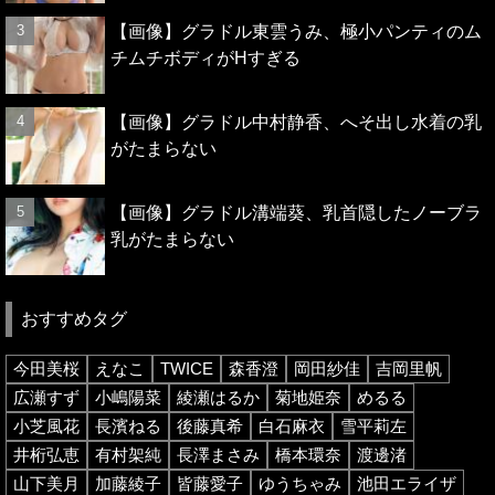
【画像】グラドル東雲うみ、極小パンティのム
チムチボディがHすぎる
【画像】グラドル中村静香、へそ出し水着の乳
がたまらない
【画像】グラドル溝端葵、乳首隠したノーブラ
乳がたまらない
おすすめタグ
今田美桜
えなこ
TWICE
森香澄
岡田紗佳
吉岡里帆
広瀬すず
小嶋陽菜
綾瀬はるか
菊地姫奈
めるる
小芝風花
長濱ねる
後藤真希
白石麻衣
雪平莉左
井桁弘恵
有村架純
長澤まさみ
橋本環奈
渡邊渚
山下美月
加藤綾子
皆藤愛子
ゆうちゃみ
池田エライザ