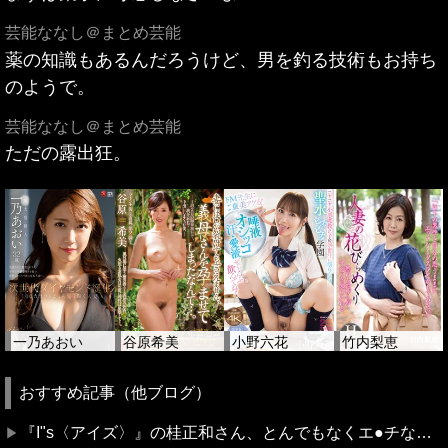
芸能ななし＠まとめ芸能
薬の知識もあるんだろうけど、男を釣る技術もお持ち
のようで。
芸能ななし＠まとめ芸能
ただの露出狂。
一乃あおい
谷原希美
小野六花
竹内梨恵
おすすめ記事（他ブログ）
『I"s〈アイズ〉』の桂正和さん、とんでもなくエ●チなパンツを描く。これもう芸術だろ