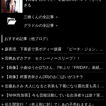
ぎる
三橋くんの全記事 ＞
グラドルの全記事 ＞
おすすめ記事（他ブログ）
森香澄、下着姿で美ボディー披露 「ピーチ・ジョン」秋ランジェリー着こなし Tバック姿も公開
宮﨑あずさアナ セクシーノースリーブ！！
【画像】小倉ゆうか(27)さん、7年ぶり『FRIDAY』表紙で神ボディ大解放
【画像】村重杏奈さん(30)のお〇ぱいがコチラ
近藤あさみ 大人になると衣装も下着になり露出度も高くなるのでいいですよね～！
【NHK性加害】今も芸能活動している出演者Ｘは誰？実名非公表は隠蔽？ネットで逃げ得への怒り＆特定に過熱
佐久間宣行『（井上和に対して）あの子売れますよ』