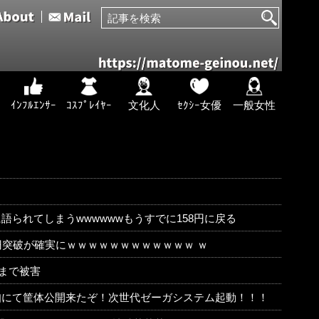
ｲﾝﾌﾙｴﾝｻｰ
ｺｽﾌﾟﾚｲﾔｰ
文化人
ｾｸｼｰ女優
一般女性
られてしまうwwwwwwもうすでに158円に戻る
兆円突破が確実にｗｗｗｗｗｗｗｗｗｗｗｗ ｗ
歳まで被害
知にて筐体公開来たぞ！次世代ゼーガシステム起動！！！