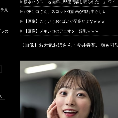
積水ハウス「地面師に55億円騙し取られた…」 ワ
チラ見
パチ〇コさん、スロット化計画が進行中らしい
【画像】こういうお○ぱいが至高だよなｗｗｗ
【画像】メキシコのアニオタ、爆乳ｗｗｗ
ブラの
【画像】お天気お姉さん・今井春花、顔も可
ザ