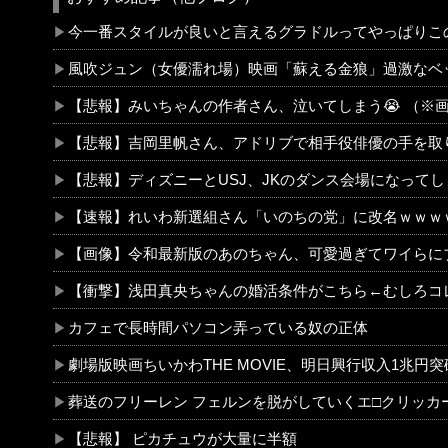
今一番スタイルが良いと言えるグラドルってやっぱりこの子だよ
風吹ジュン（女優濡れ場）映画「蘇える金狼」過激なベッドシーンに挑戦、全裸ヌードを曝け出す。（※動
【悲報】みいちゃんの作者さん、泣いてしまう😭 （※画像あ
【悲報】吉岡里帆さん、アドリブで相手役俳優の手を取りお胸に押し当てる（※画像
【悲報】ディズニーとUSJ、JKのダンス会場になってしまう （※動画あ
【速報】れいわ新選組さん「いのちの党」に改名ｗｗｗｗｗｗ
【画像】令和最新版のあのちゃん、可愛過ぎてワイらにブッ刺さりまくりw w w w 
【衝撃】浅田真央ちゃんの婚活条件がこちら←むしろコレは普通じゃね？w w w w w w 
カフェで長時間パソコン弄っている奴の正体
劇場版映画ちいかわTHE MOVIE、明日興行収入1兆円突破が確実にｗｗｗｗｗｗｗｗｗ
葬送のフリーレン フェルンを脱がしていくエ□クリッカーゲーム 一級魔法使い、簡単に催眠術にか
【悲報】 ピカチュウが大量に半額