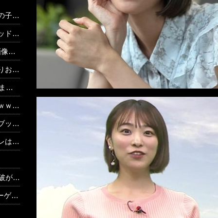
な？
画あり）
り）
あり）
り）
ｗｗ
w w
w w
ｗｗｗｗ
かる。