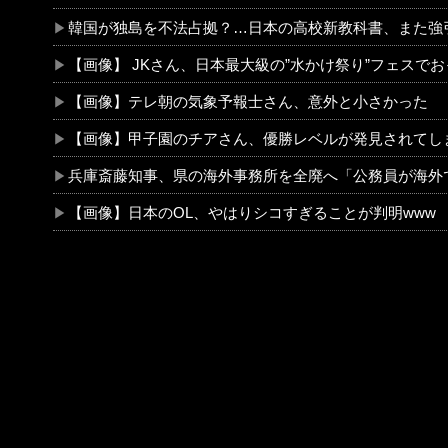
韓国が独島を不法占拠？…日本の高校新教科書、また強引な主張＝韓国
【画像】 JKさん、日本最大級の”水かけ祭り”フェスでおっ〇ぱい丸見え！大量ぶっかけハプニングｗ
【画像】テレ朝の気象予報士さん、意外と小さかった
【画像】甲子園のチアさん、優勝レベルが発見されてしまうｗｗｗｗ
兵庫斎藤知事、県の海外事務所を全廃へ「公務員が海外で遊ぶためにある
【画像】日本のOL、やはりシコすぎることが判明www