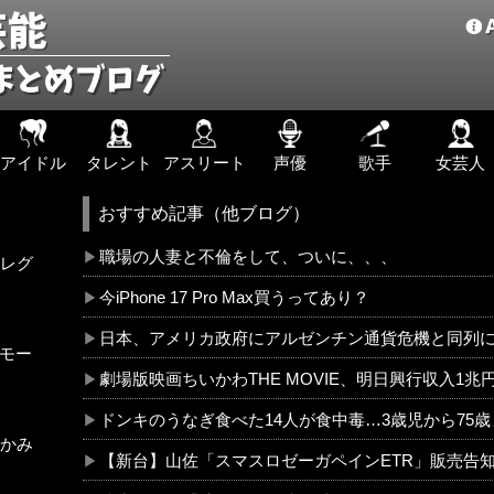
アイドル
タレント
アスリート
声優
歌手
女芸人
おすすめ記事（他ブログ）
職場の人妻と不倫をして、ついに、、、
レグ
今iPhone 17 Pro Max買うってあり？
日本、アメリカ政府にアルゼンチン通貨危機と同列に語
!モー
劇場版映画ちいかわTHE MOVIE、明日興行収入1
ドンキのうなぎ食べた14人が食中毒…3歳児から75
かみ
【新台】山佐「スマスロゼーガペインETR」販売告