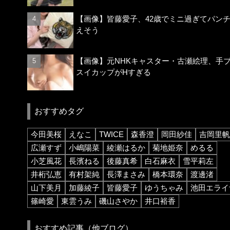
【画像】皆藤愛子、42歳でミニ過ぎてパン
えそう
【画像】元NHKキャスター・古瀬絵理、手
スイカップがHすぎる
おすすめタグ
今田美桜
えなこ
TWICE
森香澄
岡田紗佳
吉岡里帆
広瀬すず
小嶋陽菜
綾瀬はるか
菊地姫奈
めるる
小芝風花
長濱ねる
後藤真希
白石麻衣
雪平莉左
井桁弘恵
有村架純
長澤まさみ
橋本環奈
渡邊渚
山下美月
加藤綾子
皆藤愛子
ゆうちゃみ
池田エライ
篠崎愛
東雲うみ
磯山さやか
井口裕香
おすすめ記事（他ブログ）