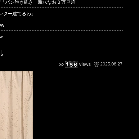
ず「パン飽き飽き」断水なお３万戸超
ンター建てるわ」
w
w
乳
2025.08.27
views