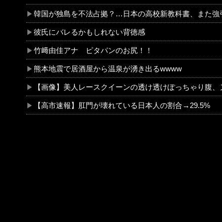
韓国が独島を不法占拠？…日本の高校新教科書、また強引な主張＝韓国
彼氏にバレるかもしれない背徳感
竹﨑由佳アナ ピタパンのお尻！！
熊本地震で居酒屋から温泉が湧き出るwwww
【画像】美人レースクイーンの透け透けぽっちゃり腹、
【高市速報】肛門が壊れている日本人の割合→29.5%