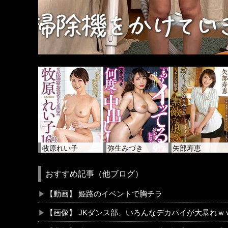
牧原れい子
弥生みづき
矢部寿恵
おすすめ記事（他ブログ）
【動画】 姫路のイベントで胸チラ
【画像】 JKダンス部、いろんなデカパイが大暴れｗ