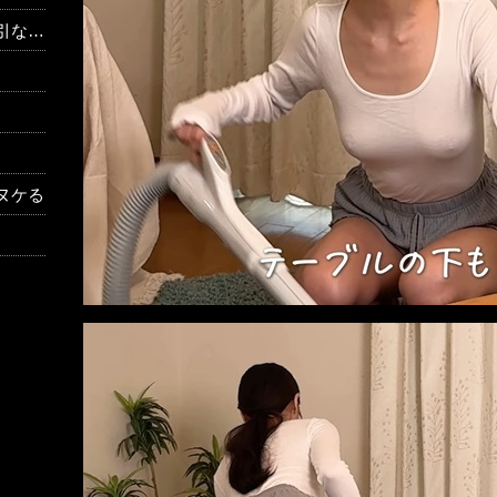
の反応
ヌケる