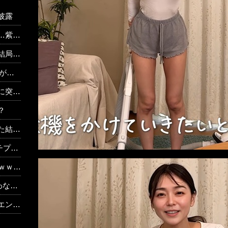
披露
りすぎる！
www
シュ
ない」
？
 w w
姿披露
ｗｗｗ
？？？
った！