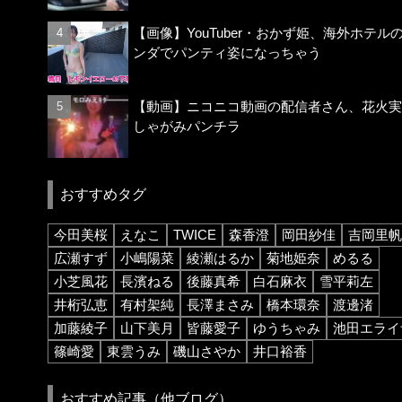
【画像】YouTuber・おかず姫、海外ホテル
ンダでパンティ姿になっちゃう
【動画】ニコニコ動画の配信者さん、花火実
しゃがみパンチラ
おすすめタグ
今田美桜
えなこ
TWICE
森香澄
岡田紗佳
吉岡里帆
広瀬すず
小嶋陽菜
綾瀬はるか
菊地姫奈
めるる
小芝風花
長濱ねる
後藤真希
白石麻衣
雪平莉左
井桁弘恵
有村架純
長澤まさみ
橋本環奈
渡邊渚
加藤綾子
山下美月
皆藤愛子
ゆうちゃみ
池田エライ
篠崎愛
東雲うみ
磯山さやか
井口裕香
おすすめ記事（他ブログ）