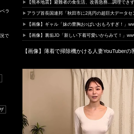
【熊本地震】避難者の食生活、改善急務…調理でき
のベラ
アラブ首長国連邦「秋田市に2兆円の超巨大データセ
【画像】ギャル「妹の豊胸お○ぱいおもろすぎ！」ww
【画像】裏垢JD「新しい下着可愛いからみて！」ww
況で
【画像】薄着で掃除機かける人妻YouTuberの
ザ