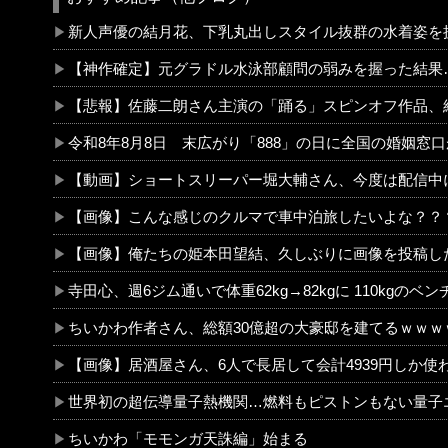
新人声優の結月花、下乳丸出しスタイル抜群の水着姿を
【神作確定】元グラドル水泳部顧問の弱みを握った結果…紫堂るいの布面積限界水着と『屈服セクシース』がグラビア好きの性癖に刺さ
【悲報】佐藤二朗さん主演の「踊る」スピンオフ作品、結局撮影中止が決定wwwwwwwww
令和8年8月8日 末広がり「888」の日に全国の婚姻窓口が大行列＆芸能人も結婚ラッ
【動画】ショートスリーパー堀大輔さん、今度は配信中に突然号泣「ずっと涙が止まら
【画像】こんな感じのクルマで車中泊旅したいよな？？
【画像】俺たちの姫本田望結、久しぶりに画像を投稿した結果→やっぱりワイらの姫だったw w w w w w w w
寺田心、週6ジム通いで体重62kg→82kgに 110kgのベンチプレス持ち上げる
ちいかわ作者さん、総額30億超の大豪邸を建てるｗｗｗｗｗｗｗｗｗｗｗｗｗｗｗｗ
【画像】居酒屋さん、6人で長居して会計4939円しか使わない客にお気持ち表明してしまう←コレどっちが悪いんや？？？
世界初の超伝導量子熱機関…燃料もピストンもない量子エンジンが回
ちいかわ「モモンガ天誅編」始まる