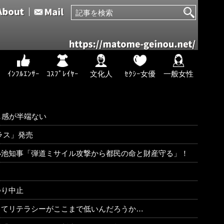
ｲﾝﾌﾙｴﾝｻｰ
ｺｽﾌﾟﾚｲﾔｰ
文化人
ｾｸｼｰ女優
一般女性
し感が半端ない
ラス」発売
小池知事「弾道ミサイル攻撃から都民の命と財産守る」！
つり中止
ってリテラシーがここまで低いんだろうか…