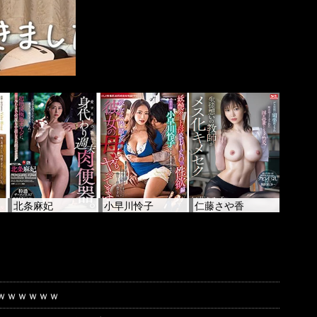
北条麻妃
小早川怜子
仁藤さや香
ｗｗｗｗｗｗ