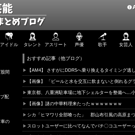
アイドル
タレント
アスリート
声優
歌手
女芸人
おすすめ記事（他ブログ）
【AM4】 さすがにDDR5へ乗り換えるタイミング逃
げ股間
【画像】 「ビールと水を交互に飲まないと倒れるグ
東京都、八重洲駐車場に地下シェルターを整備へ…
ブ配
【画像】謎の中華料理来たったｗｗｗｗｗｗｗ
シカ「ヒマワリ全部喰った」 郡山布引風の高原ま
古車の
スロットユーザーに比べてなんでパチ〇コユーザー