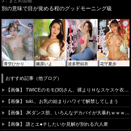
5：まとめ芸能
別の意味で目が覚める程のグッドモーニング級
青空ひかり
篠原いよ
波多野結衣
花守夏歩
おすすめ記事（他ブログ）
【画像】 TWICEのモモ(30)さん、裸よりＨなスケスケ衣装を着てしまうｗｗｗｗｗｗ
【画像】 tuki.、お乳の始まりハワイで解禁してしまう
【画像】 JKダンス部、いろんなデカパイが大暴れｗｗｗｗｗｗｗ
【画像】 誰とエ●チしたいか見解が別れる六人衆