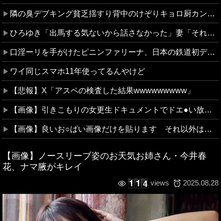
隣の臭デブキング貧乏揺すり背中のけぞりキョロ厨カンスケデブがウザすぎて心が折れそう…
ひろゆき「出馬する気ないから話さなかった」妻「それでも不誠実だろ」→離婚協議へｗｗｗｗｗ
口淫ーリを手がけたピニンファリーナ、日本の鉄道初デザイン。南海電鉄が新たな空港特急をなにわ筋線へ導入
ワイ同じスマホ11年使ってるんやけど
【悲報】X「アスペの検査した結果wwwwwwwww」
【画像】引きこもりの女更生ドキュメントでドエ●い放送事故ｗｗｗ
【画像】良いお○ぱい画像だけを貼ります それ以外は貼りません
【画像】ノースリーブ姿のお天気お姉さん・今井春
花、ナマ腋がキレイ
2025.08.28
views