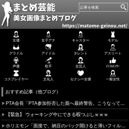
女優
女子アナ
キャスター
モデル
グラドル
アイドル
タレント
アスリート
声優
歌手
女芸人
ｲﾝﾌﾙｴﾝｻｰ
コスプレイヤー
文化人
セクシー女優
一般女性
おすすめ記事（他ブログ）
PTA会長「PTA参加拒否した親へ最終警告。こうなってもいい？」
【緊急】 ウォーキング中にできる暇つぶしｗｗｗ
ホリエモン「面接で、納豆のパック開けると薄いフィルム入ってるけどあれなんのためか教えてって聞くわけ」