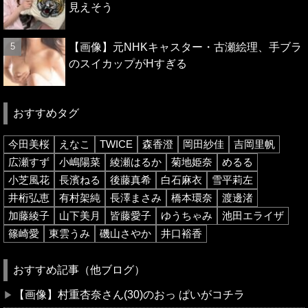
見えそう
【画像】元NHKキャスター・古瀬絵理、手ブラ
のスイカップがHすぎる
おすすめタグ
今田美桜
えなこ
TWICE
森香澄
岡田紗佳
吉岡里帆
広瀬すず
小嶋陽菜
綾瀬はるか
菊地姫奈
めるる
小芝風花
長濱ねる
後藤真希
白石麻衣
雪平莉左
井桁弘恵
有村架純
長澤まさみ
橋本環奈
渡邊渚
加藤綾子
山下美月
皆藤愛子
ゆうちゃみ
池田エライザ
篠崎愛
東雲うみ
磯山さやか
井口裕香
おすすめ記事（他ブログ）
【画像】村重杏奈さん(30)のおっ ぱいがコチラ