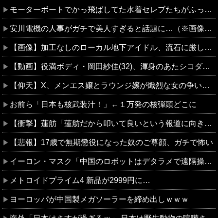
モーターボートでかっ飛ばしてた水着セレブたちがふっ飛ばされる動画
安川電機の人事がガチで美人すぎると話題に…（※画像あり）
【画像】加工なしのローカル地下アイドル、流石に厳しいwwwwww
【動画】役満ボディ・岡田紗佳(32)、渾身のあたシコダンスwwwwwww
【仰天】X、メンエス嬢とラウンジ嬢が熾烈な女の争いを繰り広げ対戦型になってしまうw w w w w w w w
お前ら「日本も核武装汁！」←１万発の核弾頭どこに
【衝撃】蓮舫「蓮舫だから叩いて良いという報道に向き合います！」X民「高市だから叩いて良いをやってるのがお前だろ」←これ…w w
【悲報】17歳で無期懲役になった奴のご尊顔、ガチで怖い
イーロン・マスク「中国のロボットはデタラメで遠隔操作してるだけ」
メトロイドプライム4 新品が2999円に…
ヨーロッパが中国製メガソーラーを締め出しｗｗｗ