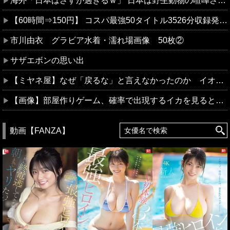
海外「日本はさすが過ぎるｗ」 日本は野生動物の喧嘩さえ可愛くなってしまうと世界が騒然
【60時間⇒150円】 コスパ最強50タイトル3526分収録発見！グラドル流出ほかがセールで更に半額！
市川由衣 グラビア水着・濡れ場画像 50枚②
サザエボンの思い出
【ミヤネ屋】なぜ「戻るな」と言えなかったのか イオン爆発事故で斎藤幸平氏も逡巡
【画像】部屋作りゲーム、確率で出現するイカを見るとクラッシュする不具合が発生ｗｗｗ
動画【FANZA】