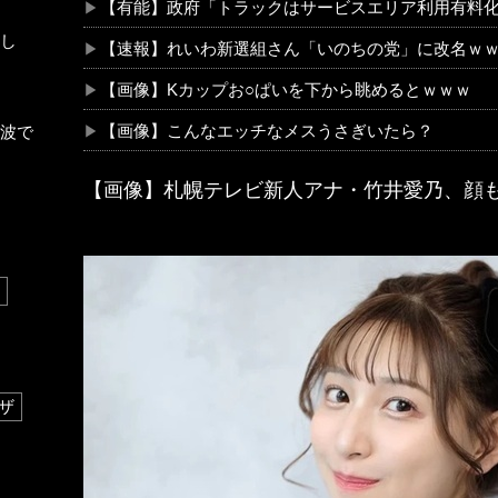
【有能】政府「トラックはサービスエリア利用有料
し
【速報】れいわ新選組さん「いのちの党」に改名ｗ
【画像】Kカップお○ぱいを下から眺めるとｗｗｗ
【画像】こんなエッチなメスうさぎいたら？
波で
【画像】札幌テレビ新人アナ・竹井愛乃、顔
ザ