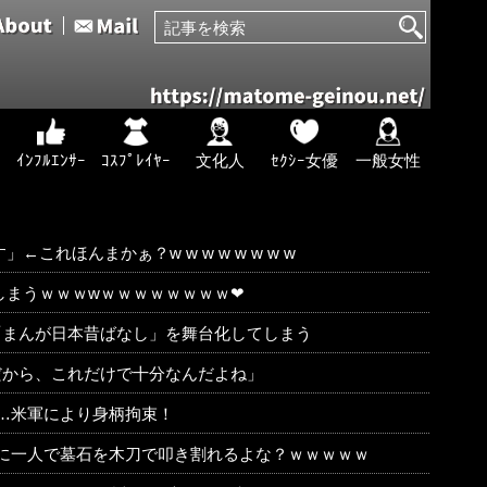
ｲﾝﾌﾙｴﾝｻｰ
ｺｽﾌﾟﾚｲﾔｰ
文化人
ｾｸｼｰ女優
一般女性
れほんまかぁ？w w w w w w w w
しまうｗｗｗwｗｗｗｗｗｗｗｗ❤
「まんが日本昔ばなし」を舞台化してしまう
だから、これだけで十分なんだよね」
…米軍により身柄拘束！
に一人で墓石を木刀で叩き割れるよな？ｗｗｗｗｗ