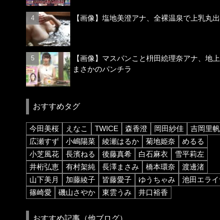
【画像】塩地美澄アナ、全裸温泉で上乳丸出
【画像】マスパンこと枡田絵理奈アナ、地上
まさかのパンチラ
おすすめタグ
今田美桜
えなこ
TWICE
森香澄
岡田紗佳
吉岡里帆
広瀬すず
小嶋陽菜
綾瀬はるか
菊地姫奈
めるる
小芝風花
長濱ねる
後藤真希
白石麻衣
雪平莉左
井桁弘恵
有村架純
長澤まさみ
橋本環奈
渡邊渚
山下美月
加藤綾子
皆藤愛子
ゆうちゃみ
池田エライ
篠崎愛
磯山さやか
東雲うみ
井口裕香
おすすめ記事（他ブログ）