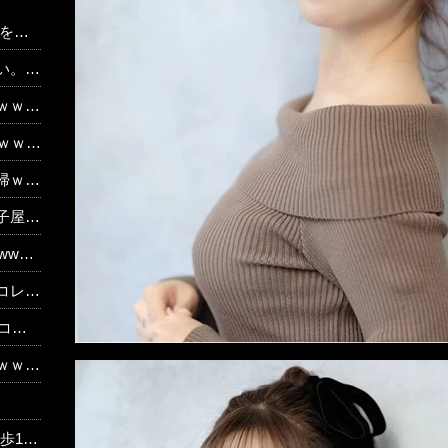
あり
。。
ｗｗｗ
ｗｗｗ
ｗｗｗ
か？」
ww
 w w
か？
ｗｗ
？
集】