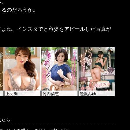
い。
くるのだろうか。
すよね、インスタでと容姿をアピールした写真が
上羽絢
竹内梨恵
逢沢みゆ
女たち