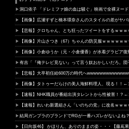
洞口依子 「ドレミファ娘の血は騒ぐ」映画で全裸ヌードを披露した作品 ※動画＆画像
【画像】広瀬すずと橋本環奈さんのスタイルの差がヤバい。
【悲報】クロちゃん、とち狂ったツイートをするｗｗｗｗｗｗｗｗ
【画像】片山さつき（67）ちゃんの防災服ｗｗｗｗｗｗｗｗｗｗｗｗｗｗｗｗｗｗｗｗ
【画像】小倉ゆうか（元・小倉優香）が水着グラビア復帰ｗｗｗｗｗｗｗｗ
有吉「『俺テレビ見ない』って言う奴おかしいだろ。団子屋で『団子食べない』って言う
【悲報】大卒初任給600万の時代へwwwwwwwwwwwwwwwww
【画像】タトゥーだらけの美人海鮮料理人、現る！！←コレはセクシー過ぎてワイらにブッ刺さりまくりw w w w w w w
【速報】NHK職員が番組出演タレントから性被害！？←コレマジならヤバくねー
【速報】れいわ新選組さん「いのちの党」に改名ｗｗｗｗｗｗ
結局ガンプラのブランドでRGが一番ハズレがないよね
【日向坂46】 かほりん、ありのままの姿・・・【藤嶌果歩1st写真