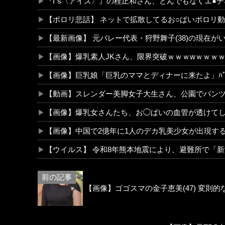
『I"s〈アイズ〉』の桂正和さん、とんでもなくエ●
【ポロリ悲話】 ネットで拡散してるお○ぱいポロリ
【最新画像】 元バレー代表・狩野舞子(38)の現在
【画像】爆乳素人JKさん、限界突破ｗｗｗwｗｗｗ
【画像】巨乳娘「巨乳のママとディナーに来たよ」ﾊﾟ
【動画】スレンダー美脚女子大生さん、公園でパンツ
【画像】爆乳女さんたち、お◯ぱいの血管が透けてし
【画像】中国で2億年に1人のデカ乳美少女が出現す
【ウイルス】 令和8年熊本地震により、避難所で「
【画像】ゴゴスマの金子恵美(47) 変則