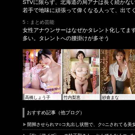
STVに限らず、北海道の局アナは長く続かな
若手で地味に頑張って偉くなる人って、出て
5：まとめ芸能
女性アナウンサーはなぜかタレント化してま
多い。タレントへの腰掛けが多そう
高橋しょう子
竹内梨恵
紗倉まな
おすすめ記事（他ブログ）
開脚させられマ○コ丸出し状態で、ク○ニされてる美