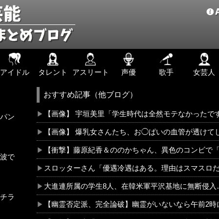
アイドル
タレント
アスリート
声優
歌手
女芸人
おすすめ記事（他ブログ）
【画像】 宇垣美里「学生時代は全然モテなかったです」←こ
パン
【画像】 爆乳女さんたち、お◯ぱいの血管が透けて
【衝撃】藤原紀香＆ののかちゃん、異色のコンビで
波で
スロッターさん「優遇冷遇はある。理由はスマスロ
大進連所属の学生8人、在韓米軍平沢基地に無断侵入
チラ
【幽霊否定派、完全論破】幽霊がいないなら午前2時