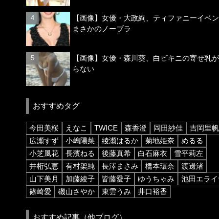
【画像】女優・大政絢、ティファニーイベン
まさかのノーブラ
【画像】女優・森川葵、白ビキニの寄せ乳が
らない
おすすめタグ
今田美桜
えなこ
TWICE
森香澄
岡田紗佳
吉岡里帆
広瀬すず
小嶋陽菜
綾瀬はるか
菊地姫奈
めるる
小芝風花
長濱ねる
後藤真希
白石麻衣
雪平莉左
井桁弘恵
有村架純
長澤まさみ
橋本環奈
渡邊渚
山下美月
加藤綾子
皆藤愛子
ゆうちゃみ
池田エライ
篠崎愛
磯山さやか
東雲うみ
井口裕香
おすすめ記事（他ブログ）