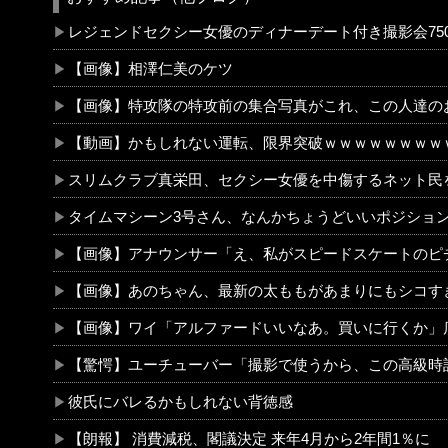
レジェンドセクシー女優のディナーデート付き撮影会750
【画像】相澤仁美のケツ
【画像】特攻隊の特攻前の集合写真がこれ、この人達のおかげで今のワイらが存在するん
【動画】かもしれない運転、限界突破ｗｗｗｗｗｗｗｗ
スリムクラブ真栄田、セクシー女優を中傷するネット民を痛烈批判！「車の中臭
タイムマシーン3号さん、なんかちょうどいいポジションに
【画像】アナウンサー「え、私がスピードスケートのピチピチユニフォーム着るんですか…？ﾑﾁｨ！！」←これはお前らに刺さるやろw w w w w 
【画像】あのちゃん、最新の太ももがあまりにもシコす
【画像】ワイ「アルファードいいなあ。買いに行くか」店員「ほいっ見積もりな！」ワイ「金額おかしくね？」←お前らもそう思うよな
【驚愕】ユーチューバー「撮影で使うから、この高級時計も車もぜ～んぶ経費でタダ！ｗ」←まさかコレ本気にしてる奴なんておらんよな？よな？w w w w w w w w
彼氏にバレるかもしれない背徳感
【朗報】 消費減税、閣議決定 来年4月から2年間1％に