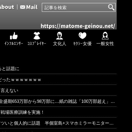
ｲﾝﾌﾙｴﾝｻｰ
ｺｽﾌﾟﾚｲﾔｰ
文化人
ｾｸｼｰ女優
一般女性
ると話題に
だったｗｗｗｗｗｗｗ
も言えない
期653万部から98万部に…紙の雑誌「100万部超え」が消滅
た戦場医療訓練を実施！
いと個人的に話題 半個室島+スマホミラーモニターを搭載