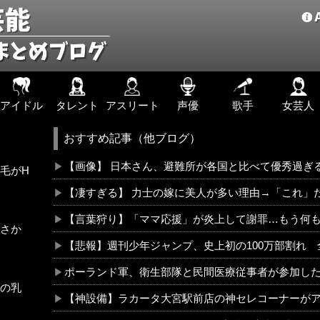
アイドル
タレント
アスリート
声優
歌手
女芸人
おすすめ記事（他ブログ）
【画像】 日本さん、避難所が各国と比べて優秀過ぎ
毛がH
【凄すぎる】 力士の嫁に美人が多い理由→「これ」
【言葉狩り】「ママ応援」が炎上して謝罪…もう何
さか
【悲報】週刊少年ジャンプ、史上初の100万部割れ 全盛
ポーランド軍、衛生部隊と民間医療従事者が参加し
の乳
【神設備】ラカータ大宮駅前店の神セレコーナーがアツ