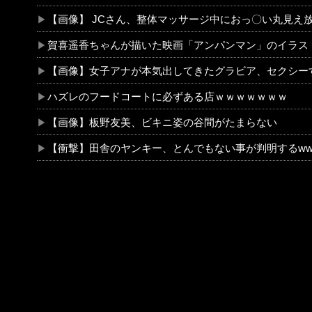
【画像】 JCさん、整体マッサージ中におっ〇い丸見え放送事故！オカズにされてシコられまくる
賀喜遥香ちゃんが描いた映画「アンパンマン」のイラストが上手すぎる！！！【乃木坂
【画像】女子アナが本気出してきたグラビア、セクシーすぎｗ
ハズレのフードコートに必ずある店ｗｗｗｗｗｗｗ
【画像】板野友美、ビキニ姿の谷間がたまらない
【衝撃】田舎のヤンキー、とんでもない事が判明するwww 田舎のマイルドヤンキーって何であんなに金あるの？もしか