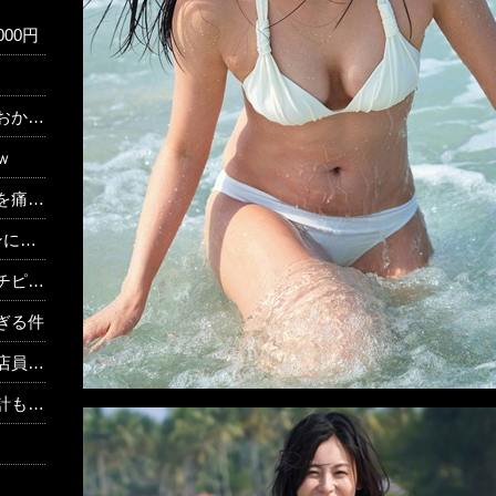
00円
やな…
ｗ
そう」
なる
w w w
ぎる件
？？？？？
 w w w