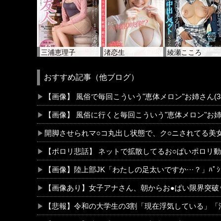
三浦恵理子
渚恋生
綾瀬こころ
おすすめ記事（他ブログ）
【画像】 風俗で毎回こういう"恵体メロン"お姉さん(
【画像】 風俗に行くと毎回こういう"恵体メロン"お姉
開脚させられマ○コ丸出し状態で、ク○ニされてる美
【ポロリ悲話】 ネットで拡散してるお○ぱいポロリ
【画像】陸上部JK「わたしの足太いですか···？」ﾊﾟｼ
【画像あり】女子アナさん、朝からお●ぱい限界突破
【悲報】令和の大学生の3割「現在浮気している」「