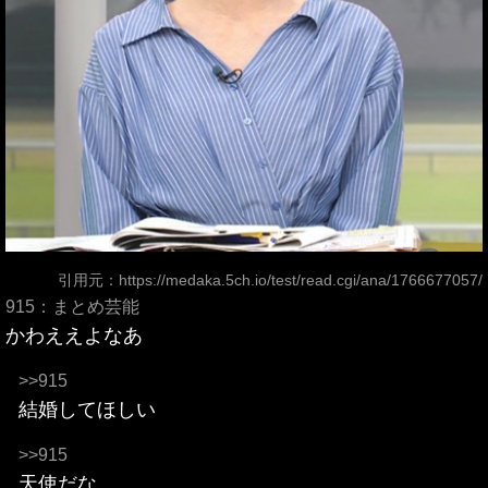
引用元：
https://medaka.5ch.io/test/read.cgi/ana/1766677057/
915：まとめ芸能
かわええよなあ
>>915
結婚してほしい
>>915
天使だな