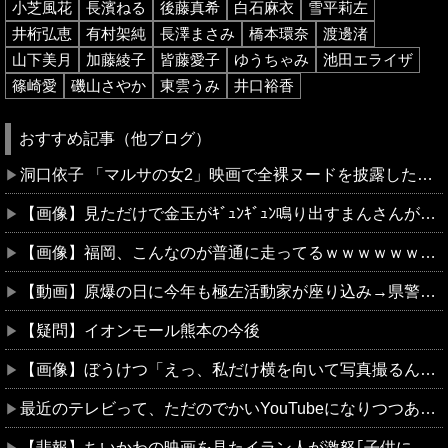
小芝風花
長濱ねる
後藤真希
白石麻衣
雪平莉左
井桁弘恵
有村架純
長澤まさみ
橋本環奈
渡邊渚
山下美月
加藤綾子
皆藤愛子
ゆうちゃみ
池田エライザ
篠崎愛
磯山さやか
東雲うみ
井口裕香
おすすめ記事（他ブログ）
洞口依子 「マルサの女2」映画で全裸ヌードを披露した作品 ※動画＆画像あり
【画像】見ただけで金玉がｷﾞｭﾝｷﾞｭﾝ鳴り出すまんさんがこちら
【画像】福岡、こんなのが普通に走ってるｗｗｗｗｗｗｗｗｗｗｗｗｗｗｗｗｗｗｗｗｗｗｗｗｗｗｗｗｗｗｗｗｗｗｗｗｗｗｗｗ
【動画】原爆の日に今年も極左活動家が座り込み→県警に強制排除される動画が話題に
【疑問】イオンモール熊本の今後
【画像】ぼうけつ「えっ、私だけ横を向いて写真撮るんですか？！」→結果w w w w w w w w
最近のテレビって、ただのでかいYouTubeになりつつあるよな
【悲報】ちいかわの映画を見たイラン人が激怒｢子供に見せる内容じゃない｡悪影響は計り知れない｣←これw w w w w w w w w