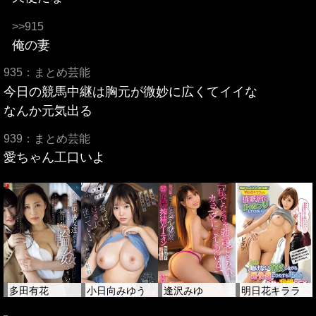
>>915
俺の妻
935：まとめ芸能
今日の競馬中継は胸元が微妙に広くてイイな
なんか元気出る
939：まとめ芸能
愛ちゃん工口いよ
多田有花
小日向みゆう
逢沢みゆ
明日花キララ