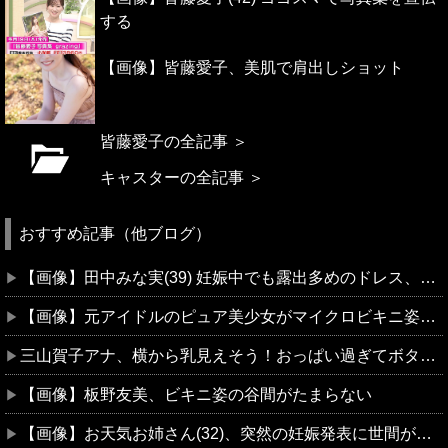
する
【画像】皆藤愛子、美肌で肩出しショット
皆藤愛子の全記事 ＞
キャスターの全記事 ＞
おすすめ記事（他ブログ）
【画像】田中みな実(39) 妊娠中でも露出多めのドレス、これノーブラか？
【画像】元アイドルのピュア美少女がマイクロビキニ姿で大胆ポーズ
三山賀子アナ、横から乳見えそう！おっぱい過ぎてボタン弾け飛びそう
【画像】板野友美、ビキニ姿の谷間がたまらない
【画像】お天気お姉さん(32)、突然の妊娠発表に世間がザワついてしまうw