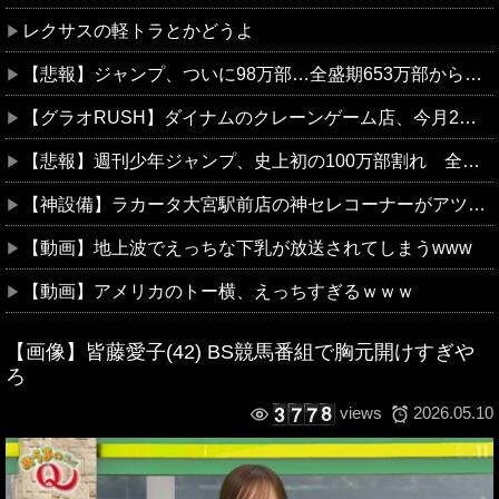
レクサスの軽トラとかどうよ
【悲報】ジャンプ、ついに98万部…全盛期653万部からここまで落ちる
【グラオRUSH】ダイナムのクレーンゲーム店、今月2店舗目が富山県にグランドオープン決定
【悲報】週刊少年ジャンプ、史上初の100万部割れ 全盛期653万部から98万部に…紙の雑誌「100万部超え」が消滅
【神設備】ラカータ大宮駅前店の神セレコーナーがアツいと個人的に話題 半個室島+スマホミラーモニターを搭載
【動画】地上波でえっちな下乳が放送されてしまうwww
【動画】アメリカのトー横、えっちすぎるｗｗｗ
【画像】皆藤愛子(42) BS競馬番組で胸元開けすぎや
ろ
2026.05.10
views