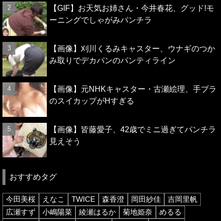
【GIF】お天気お姉さん・今井春花、グッド!モ
ーニングでしゃがみパンチラ
【画像】刈川くるみキャスター、ウナギのつか
み取りでデカパンのパンティライン
【画像】元NHKキャスター・古瀬絵理、手ブラ
のスイカップがHすぎる
【画像】皆藤愛子、42歳でミニ過ぎてパンチラ
見えそう
おすすめタグ
今田美桜
えなこ
TWICE
森香澄
岡田紗佳
吉岡里帆
広瀬すず
小嶋陽菜
綾瀬はるか
菊地姫奈
めるる