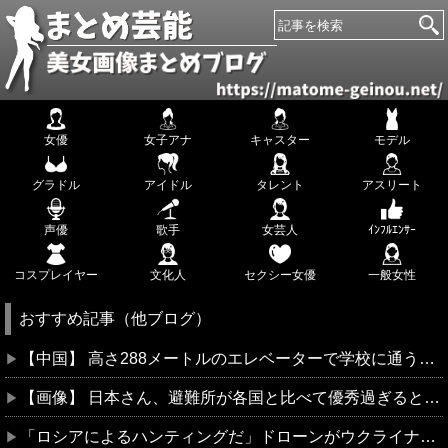
女優
女子アナ
キャスター
モデル
グラドル
アイドル
タレント
アスリート
声優
歌手
女芸人
ｲﾝﾌﾙｴﾝｻｰ
コスプレイヤー
文化人
セクシー女優
一般女性
おすすめ記事（他ブログ）
【中国】 高さ288メートルのエレベーターで学校に通う雲南省の山地の子供たち 通学時間 3時間→30分に短縮
【画像】 日本さん、避難所が各国と比べて優秀過ぎると話題に
「ロシアによるハンティングだ」ドローンがウクライナの民間人を追い回して爆発…ゼレンスキー氏が非難！