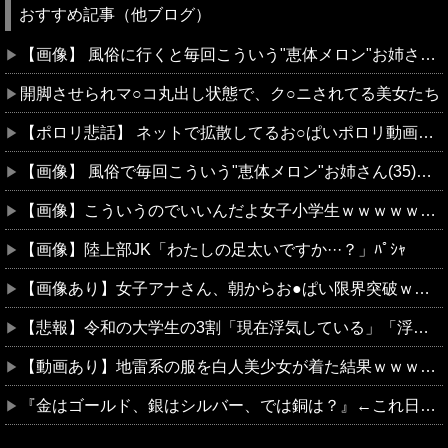
おすすめ記事（他ブログ）
【画像】 風俗に行くと毎回こういう"恵体メロン"お姉さん(35)を指名してしまうんやが・・・
開脚させられマ○コ丸出し状態で、ク○ニされてる美女たち
【ポロリ悲話】 ネットで拡散してるお○ぱいポロリ動画、何故か叩かれる・・・
【画像】 風俗で毎回こういう"恵体メロン"お姉さん(35)を指名してしまうんやが・・・・・・
【画像】こういうのでいいんだよ女子小学生ｗｗｗｗｗｗｗｗｗｗｗ
【画像】陸上部JK「わたしの足太いですか···？」ﾊﾟｼｬ
【画像あり】女子アナさん、朝からお●ぱい限界突破ｗｗｗｗｗｗｗ
【悲報】令和の大学生の3割「現在浮気している」「浮気は当たり前ｗ」
【動画あり】地雷系の服を白人美少女が着た結果ｗｗｗｗｗｗｗｗｗｗｗｗ
『金はゴールド、銀はシルバー、では銅は？』←これ日本人は90割が間違うらしいｗｗｗｗｗ