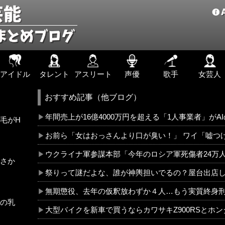
アイドル
タレント
アスリート
声優
歌手
女芸人
おすすめ記事（他ブログ）
年間売上が16億4000万円を超える「1人事業者」がA
毛がH
お前ら「女はおっさんより口が臭い！」 ワイ「嘘つ
ウクライナ軍参謀本部「今年のロシア軍死傷者24万
さか
祭りって謎だよな、誰が神輿担いでるの？屋台出店
無期懲役、去年の仮釈放わずか４人…もう実質終身
の乳
大型バイクを新車で買うならカワサキZ900RSとホンダ