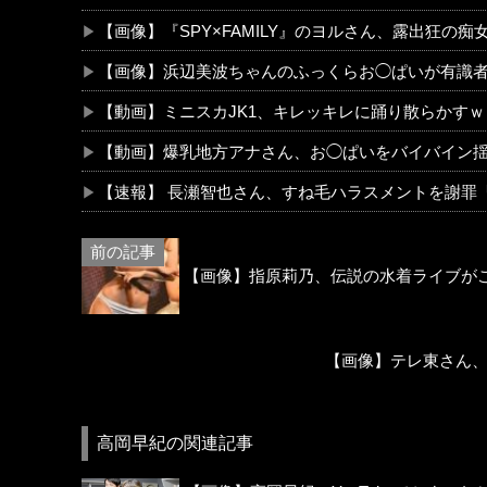
【画像】『SPY×FAMILY』のヨルさん、露出狂
【画像】浜辺美波ちゃんのふっくらお◯ぱいが有識者
【動画】ミニスカJK1、キレッキレに踊り散らかす
【動画】爆乳地方アナさん、お◯ぱいをバイバイン揺
【速報】 長瀬智也さん、すね毛ハラスメントを謝罪
【画像】指原莉乃、伝説の水着ライブが
【画像】テレ東さん
高岡早紀の関連記事