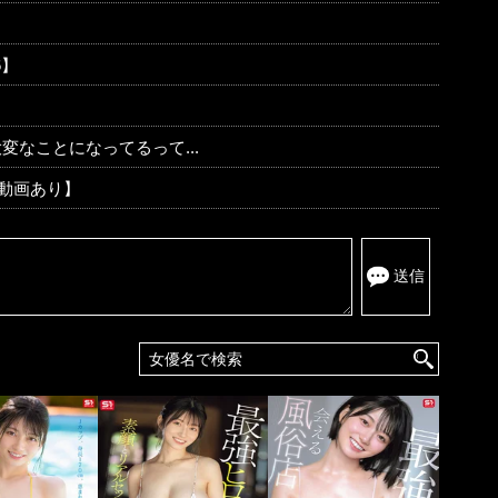
6】
・
なことになってるって...
F動画あり】
送信