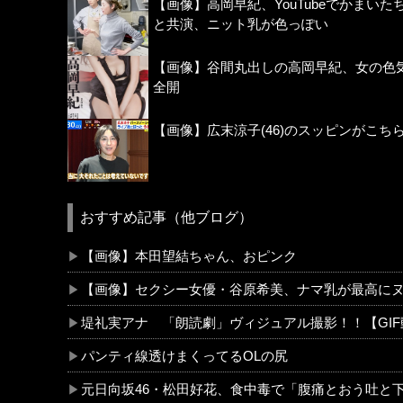
【画像】高岡早紀、YouTubeでかまいた
と共演、ニット乳が色っぽい
【画像】谷間丸出しの高岡早紀、女の色
全開
【画像】広末涼子(46)のスッピンがこち
おすすめ記事（他ブログ）
【画像】本田望結ちゃん、おピンク
【画像】セクシー女優・谷原希美、ナマ乳が最高に
堤礼実アナ 「朗読劇」ヴィジュアル撮影！！【GI
パンティ線透けまくってるOLの尻
元日向坂46・松田好花、食中毒で「腹痛とおう吐と