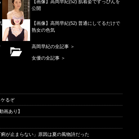
ち
【画像】高岡早紀(52) 肌着姿ですっぴんを
公開
気
【画像】高岡早紀(52) 普通にしてるだけで
熟女の色気
ら
高岡早紀の全記事 ＞
女優の全記事 ＞
ヌケるぞ
F動画あり】
下痢が止まらない」原因は夏の風物詩だった