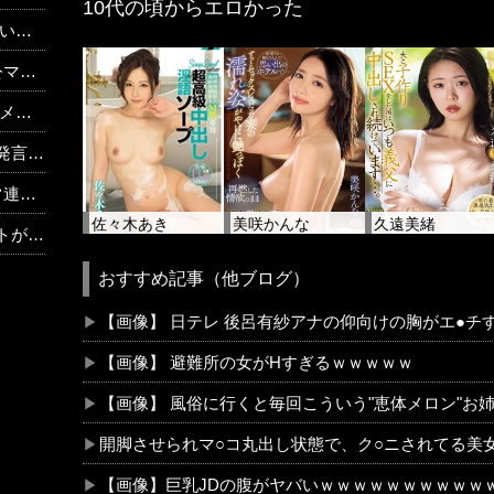
10代の頃からエロかった
ッ」
可能
ジ！
急浮上
理由
佐々木あき
美咲かんな
久遠美緒
を開始
おすすめ記事（他ブログ）
【画像】 日テレ 後呂有紗アナの仰向けの胸がエ●チ
【画像】 避難所の女がHすぎるｗｗｗｗｗ
【画像】 風俗に行くと毎回こういう"恵体メロン"お姉
開脚させられマ○コ丸出し状態で、ク○ニされてる美
【画像】巨乳JDの腹がヤバいｗｗｗｗｗｗｗｗｗｗ