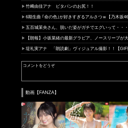
竹﨑由佳アナ ピタパンのお尻！！
6期生曲 ｢命の色｣が好きすぎるアルさつｗ【乃木坂4
五百城茉央さん、脱いだ姿がガチでエグいって・・
【朗報】小坂菜緒の最新グラビア、ノースリーブが大変
堤礼実アナ 「朗読劇」ヴィジュアル撮影！！【GI
動画【FANZA】