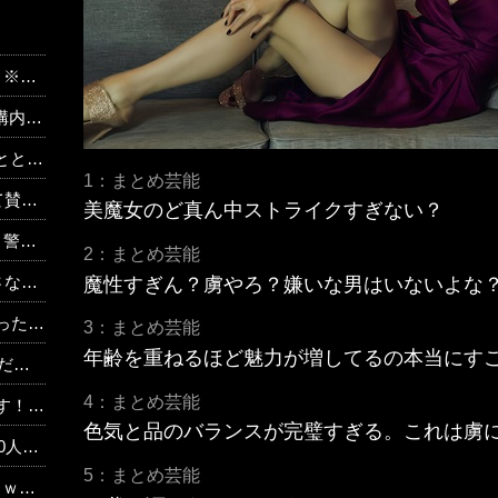
あり
www
した」
1：まとめ芸能
www
美魔女のど真ん中ストライクすぎない？
w w
2：まとめ芸能
だ」
魔性すぎん？虜やろ？嫌いな男はいないよな？
果…
3：まとめ芸能
年齢を重ねるほど魅力が増してるの本当にすご
w w
4：まとめ芸能
w w w
色気と品のバランスが完璧すぎる。これは虜
」に
5：まとめ芸能
ｗｗ