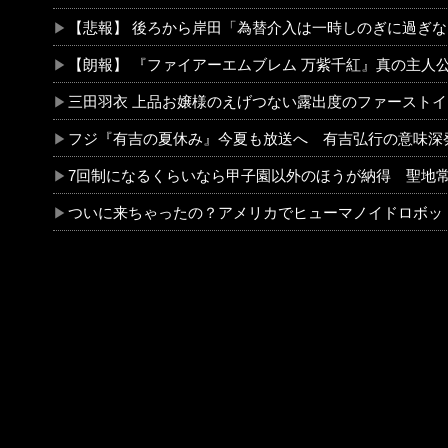
【悲報】 後ろから岸田「為替介入は一時しのぎに過ぎない（キリ
【朗報】 『ファイアーエムブレム 万紫千紅』真の主人公マイユニはキャラメイクが
三田羽衣 上品お嬢様のえげつない露出度のファーストイメー
フジ『有吉の夏休み』今夏も放送へ 有吉弘行の意味深発言でフワちゃん復帰説が
7回制になるくらいなら甲子園以外のほうが納得 聖地常連校の監督が大反対する
ついに来ちゃったの？アメリカでヒューマノイドロボットが家事代行サービス