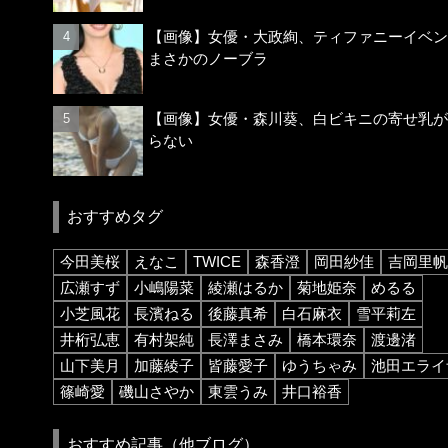
【画像】女優・大政絢、ティファニーイベン
まさかのノーブラ
【画像】女優・森川葵、白ビキニの寄せ乳が
らない
おすすめタグ
今田美桜
えなこ
TWICE
森香澄
岡田紗佳
吉岡里帆
広瀬すず
小嶋陽菜
綾瀬はるか
菊地姫奈
めるる
小芝風花
長濱ねる
後藤真希
白石麻衣
雪平莉左
井桁弘恵
有村架純
長澤まさみ
橋本環奈
渡邊渚
山下美月
加藤綾子
皆藤愛子
ゆうちゃみ
池田エライ
篠崎愛
磯山さやか
東雲うみ
井口裕香
おすすめ記事（他ブログ）