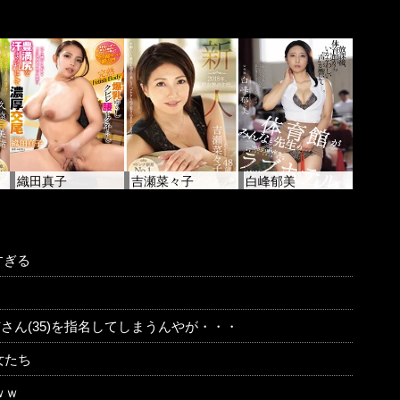
織田真子
吉瀬菜々子
白峰郁美
すぎる
さん(35)を指名してしまうんやが・・・
女たち
ｗｗ