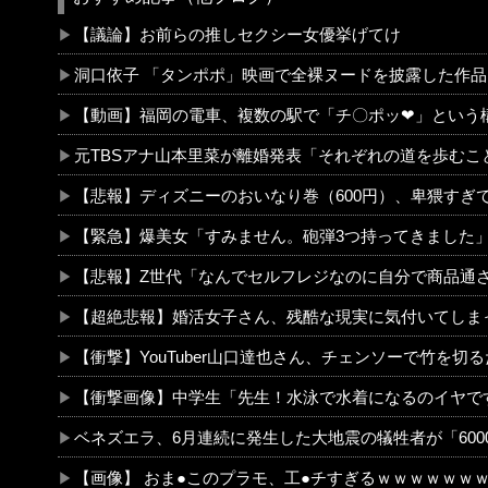
【議論】お前らの推しセクシー女優挙げてけ
洞口依子 「タンポポ」映画で全裸ヌードを披露した作品 ※動画＆画像
【動画】福岡の電車、複数の駅で「チ〇ポッ❤」という構内アナウンスが流れる騒ぎwwwwww
元TBSアナ山本里菜が離婚発表「それぞれの道を歩むこととなりま
【悲報】ディズニーのおいなり巻（600円）、卑猥すぎて賛否両論wwwwwwwww
【緊急】爆美女「すみません。砲弾3つ持ってきました」警察「！？」自衛隊「！？」→結果w w w w w w 
【悲報】Z世代「なんでセルフレジなのに自分で商品通さないといけないん
【超絶悲報】婚活女子さん、残酷な現実に気付いてしまった結
【衝撃】YouTuber山口達也さん、チェンソーで竹を切るだけで600万再生を突破してしまう←正直、こう言うのでいいんだよなw w w w w w 
【衝撃画像】中学生「先生！水泳で水着になるのイヤです！」先生「分かった」→結果まさかの『こう』なってしまうw w w w 
ベネズエラ、6月連続に発生した大地震の犠牲者が「6000人超
【画像】 おま●このプラモ、工●チすぎるｗｗｗｗｗｗｗｗ