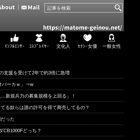
ｲﾝﾌﾙｴﾝｻｰ
ｺｽﾌﾟﾚｲﾔｰ
文化人
ｾｸｼｰ女優
一般女性
Iの支援を受けて2年で約3倍に急増
けバーカｗ」⇒w
人…新規兵力の募集規模を上回る」！
してる奴らは誰の許可を得て商売してるの？
刑だった
CB1000Fどっち？