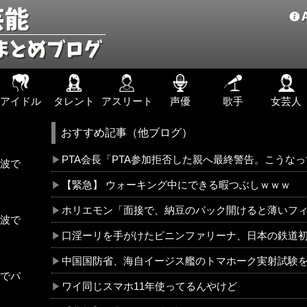
アイドル
タレント
アスリート
声優
歌手
女芸人
おすすめ記事（他ブログ）
PTA会長「PTA参加拒否した親へ最終警告。こうな
波で
【緊急】 ウォーキング中にできる暇つぶしｗｗｗ
ホリエモン「面接で、納豆のパック開けると薄いフ
波で
口淫ーリを手がけたピニンファリーナ、日本の鉄道
中国国防省、海自イージス艦のトマホーク実射試験
でパ
ワイ同じスマホ11年使ってるんやけど