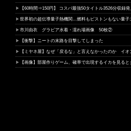
【60時間⇒150円】 コスパ最強50タイトル3526分収録発見！グラドル流出ほかがセールで更に半
世界初の超伝導量子熱機関…燃料もピストンもない量子エンジンが回
市川由衣 グラビア水着・濡れ場画像 50枚②
【衝撃】ニートの末路を目撃してしまった
【ミヤネ屋】なぜ「戻るな」と言えなかったのか イオン爆発事故で斎藤幸平氏
【画像】部屋作りゲーム、確率で出現するイカを見るとクラッシュする不具合が発生