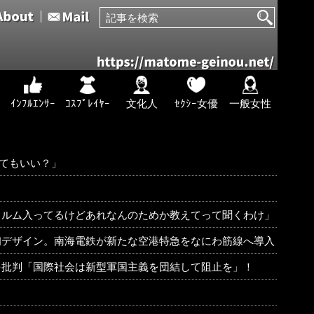
ｲﾝﾌﾙｴﾝｻｰ
ｺｽﾌﾟﾚｲﾔｰ
文化人
ｾｸｼｰ女優
一般女性
ってもいい？」
ィルム入ってるけどあれなんのためか教えてって聞くわけ」
初デザイン。南海電鉄が新たな空港特急をなにわ筋線へ導入
を批判「国際社会は新型軍国主義を団結して阻止を」！