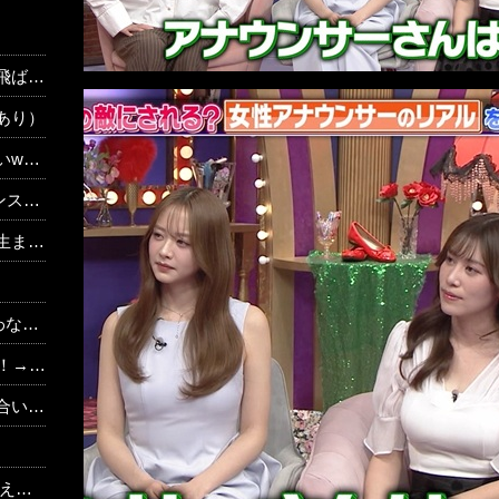
動画
あり）
ww
ww
ｗｗｗ
？？？
でした…
…w w
騒然