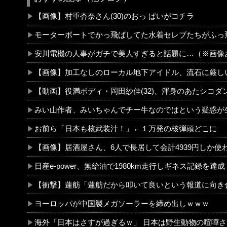
【画像】村重杏奈さん(30)のおっ ぱいがコチラ
モーターボートでかっ飛ばしてた水着セレブたちがふっ飛ばされる
安川電機の人事がガチで美人すぎると話題に…（※画像
【画像】加工なしのローカル地下アイドル、流石に厳しいwwww
【動画】役満ボディ・岡田紗佳(32)、渾身のあたシコダンスwwwww
みい山作者、みいちゃんでチー牛なのではという疑惑が生まれるｗｗｗｗ
お前ら「日本も核武装汁！」←１万発の核弾頭どこに
【画像】居酒屋さん、6人で長居して会計4939円しか使わない客にお気持ち表明してしまう←コレどっちが悪いんや？？？
日産e-power、無給油で1980km走行しギネス記録を達成！→山頂から下ってるだけ
【衝撃】蓮舫「蓮舫だから叩いて良いという報道に向き合います！」X民「高市だから叩いて良いをやってるのがお前だろ」←これ
ヨーロッパが中国製メガソーラーを締め出しｗｗｗ
海外「日本はさすが過ぎるｗ」 日本は野生動物の喧嘩さえ可愛くなってしまうと世界が