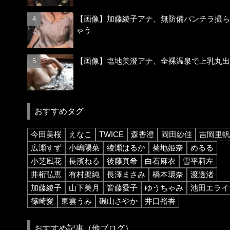
【画像】加藤綾子アナ、無防備パンチラ撮ら
ゃう
【画像】塩地美澄アナ、全裸温泉で上乳丸出
おすすめタグ
今田美桜
えなこ
TWICE
森香澄
岡田紗佳
吉岡里帆
広瀬すず
小嶋陽菜
綾瀬はるか
菊地姫奈
めるる
小芝風花
長濱ねる
後藤真希
白石麻衣
雪平莉左
井桁弘恵
有村架純
長澤まさみ
橋本環奈
渡邊渚
加藤綾子
山下美月
皆藤愛子
ゆうちゃみ
池田エライ
篠崎愛
東雲うみ
磯山さやか
井口裕香
おすすめ記事（他ブログ）