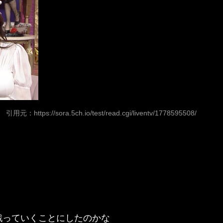
引用元：
https://sora.5ch.io/test/read.cgi/liventv/1778595508/
戦っていくことにしたのかな