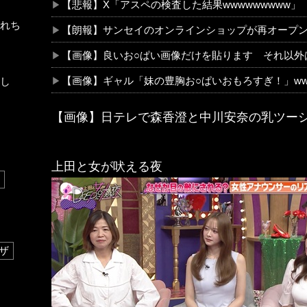
【悲報】X「アスペの検査した結果wwwwwwwww」
れち
【朗報】サンセイのオンラインショップが再オープン 「新7500Tシャ
【画像】良いお○ぱい画像だけを貼ります それ以外
【画像】ギャル「妹の豊胸お○ぱいおもろすぎ！」ww
し
【画像】日テレで森香澄と中川安奈の乳ツー
上田と女が吠える夜
ザ