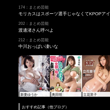
174：まとめ芸能
モリカスはスポーツ選手じゃなくてKPOPア
202：まとめ芸能
渡邊渚さん呼べよ
212：まとめ芸能
中川おっぱい凄いな
新妻ゆうか
奥田咲
立花里子
おすすめ記事（他ブログ）