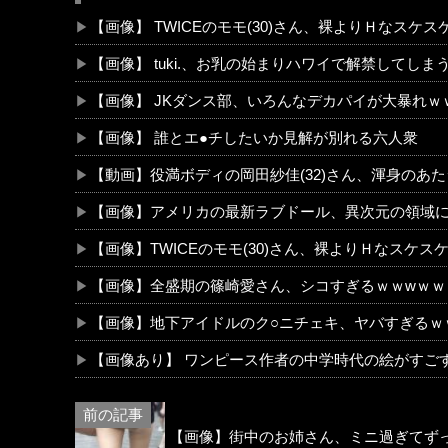
【画像】 TWICEのモモ(30)さん、裸よりＨなス
【画像】 tuki.、お乳の始まりハワイで解禁してしま
【画像】 JKダンス部、いろんなデカパイが大暴れｗ
【画像】 誰とエ●チしたいか見解が別れる六人衆
【動画】役満ボディの岡田紗佳(32)さん、渾身のあ
【画像】アメリカの最新ラブドール、異次元の領域
【画像】TWICEのモモ(30)さん、裸よりＨなスケ
【画像】全盛期の篠崎愛さん、シコすぎるｗｗwｗｗ
【画像】地下アイドルのク○ニチェキ、ヤバすぎるｗ
【画像あり】 ワンピース作者の中学時代の絵がすご
【画像】街中のお姉さん、ミニ過ぎてず