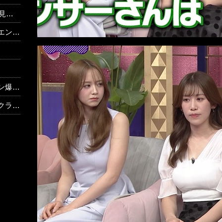
額！
った！
も逡巡
ｗｗｗ