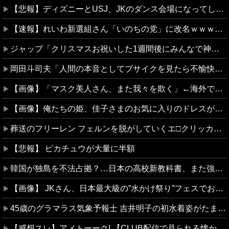
【悲報】ディズニーとUSJ、JKのダンス会場になってしまう （※動画あり）
【速報】れいわ新選組さん「いのちの党」に改名ｗｗｗｗｗｗｗｗ
ジャップ「クリスマスお祝いした1週間後にみんなで神社行きます」←これ
岡田斗司夫「人間の本音としてブサイクを見たら不愉快になる。この責任をどうとるんだ」
【画像】「マスク美人さん、また我々を欺く」←海外でも流行りだした結果がこちらw w w w w w w
【画像】俺たちの姫、佳子さまのお気に入りのドレスがこちらです←コレは可愛過ぎるw w w w w w w w
葬送のフリーレン フェルンを脱がしていくエ□クリッカーゲーム 一級魔法使い、簡単に催眠術にかかる。
【悲報】 ピカチュウが大量に半額
韓国が独島を不法占拠？…日本の高校新教科書、また強引な主張＝韓国の反応
【画像】 JKさん、日本最大級の”水かけ祭り”フェスでおっ〇ぱい丸見え！大量ぶっかけハプニングｗｗｗ
45歳のグラマラス気象予報士 吉井明子の初水着姿がたまらんすぎる件
【感想スレ】アメトーーク! 【CLUB配信で見られる懐かし回&傑作回】