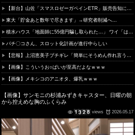
【新台】山佐「スマスロゼーガペインETR」販売告知にて筐体公開来たぞ！次世代ゼーガシステム起動！！！
東大「貯金あと数年で尽きます」→研究者削減へ…
積水ハウス「地面師に55億円騙し取られた…」 ワイ「はえーかわいそう…会社滅茶苦茶やろなぁ」
パチ〇コさん、スロット化計画が進行中らしい
【悲報】上沼恵美子ブチギレ「簡単にそうめん作れ言うけど、そうめん作りて地獄なんよ」
【画像】こういうお○ぱいが至高だよなｗｗｗ
【画像】メキシコのアニオタ、爆乳ｗｗｗ
【画像】サンモニの杉浦みずきキャスター、日曜の朝
から控えめな胸のふくらみ
2026.05.17
views