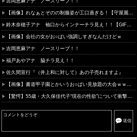
吉岡恵麻アナ ノースリーブ！！
【画像】れなぁとぞのの制服姿が工口過ぎる！【守屋麗奈・大園玲】【櫻坂46】
鈴木奈穂子アナ 袖口からインナーチラ見え！！【GIF動画あり】
【画像】会社の女がお○ぱい強調しすぎなんだけどｗ
吉岡恵麻アナ ノースリーブ！！
福戸あやアナ 脇チラ見え！！
佐久間宣行『（井上和に対して）あの子売れますよ』
【画像】書道甲子園とかいうお○ぱい見放題の大会ｗｗｗｗｗｗｗ
【驚愕】55歳・大久保佳代子“現在の性欲”について衝撃告白「休みの日とかそうだね、だいたい…」
送信