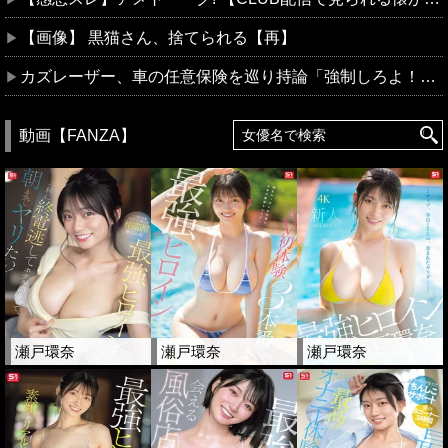
【画像】 黒猫さん、捨てられる【再】
カズレーザー、車の任意保険を巡り持論「強制しろよ！」「保険にも入れないヤツは運転すんなよ」
動画【FANZA】
瀬戸環奈
瀬戸環奈
瀬戸環奈