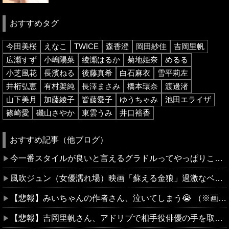
おすすめタグ
今田美桜
えなこ
TWICE
森香澄
岡田紗佳
吉岡里帆
広瀬すず
小嶋陽菜
綾瀬はるか
菊地姫奈
めるる
小芝風花
長濱ねる
後藤真希
白石麻衣
雪平莉左
井桁弘恵
有村架純
長澤まさみ
橋本環奈
渡邊渚
山下美月
加藤綾子
皆藤愛子
ゆうちゃみ
池田エライザ
篠崎愛
磯山さやか
東雲うみ
井口裕香
おすすめ記事（他ブログ）
今一番スタイルが良いと言えるグラドルってやっぱりこの子だよな？
風吹ジュン（女優濡れ場）映画「蘇える金狼」過激なベッドシーンに挑戦、全裸ヌードを曝け出す。（※動画あり）
【悲報】みいちゃんの作者さん、泣いてしまう😭 （※画像あり）
【悲報】吉岡里帆さん、アドリブで相手役俳優の手を取りお胸に押し当てる（※画像あり）