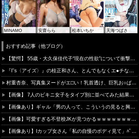
MINAMO
安齋らら
松本いちか
天海つばさ
おすすめ記事（他ブログ）
【驚愕】 55歳・大久保佳代子“現在の性欲”について衝撃告白「休みの日とかそうだね、だいたい…」
『I"s〈アイズ〉』の桂正和さん、とんでもなくエ●チなパンツを描く。これもう芸術だろ
村重杏奈、写真集ヌードがエ□い！乳首透け、巨乳お○ぱいが最高過ぎる！
【画像】 7人のビキニ女子をタイプ別に並べてみた結果ｗｗｗｗｗｗ
【画像あり】ギャル「男の人って、こういうの見ると興奮するんだよね笑」ﾊﾟｼｬ
【画像】可愛すぎる不登校JKが見つかるｗｗｗｗｗｗｗｗｗｗｗｗ
【画像あり】Iカップ女さん「私の自慢のボディ見て」ﾊﾟｼｬｯ