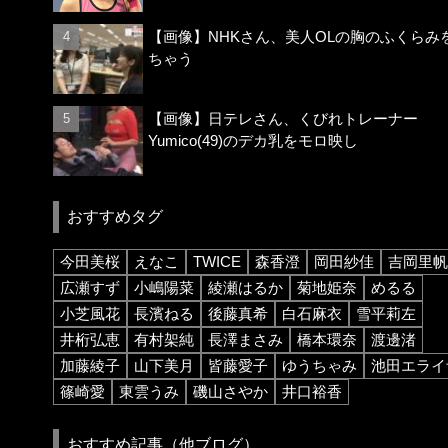
【画像】NHKさん、美人OLの胸のふくらみ
ちゃう
【画像】日テレさん、くびれトレーナー
Yumico(49)のデカ乳をモロ映し
おすすめタグ
今田美桜
えなこ
TWICE
森香澄
岡田紗佳
吉岡里帆
広瀬すず
小嶋陽菜
綾瀬はるか
菊地姫奈
めるる
小芝風花
長濱ねる
後藤真希
白石麻衣
雪平莉左
井桁弘恵
有村架純
長澤まさみ
橋本環奈
渡邊渚
加藤綾子
山下美月
皆藤愛子
ゆうちゃみ
池田エライ
篠崎愛
東雲うみ
磯山さやか
井口裕香
おすすめ記事（他ブログ）