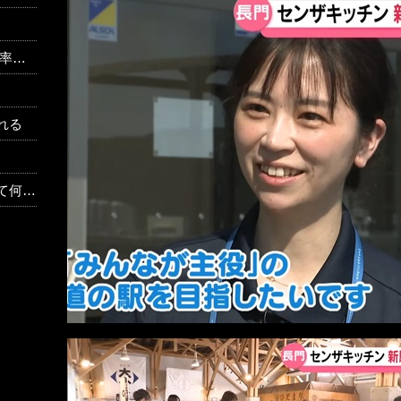
なる
れる
反応）