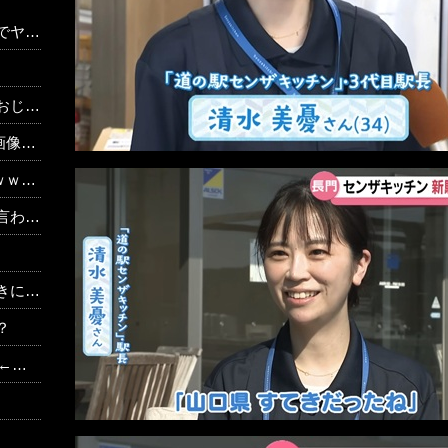
まう…
ラネ」
り）
ｗｗ
？？？
 w w
？
？？