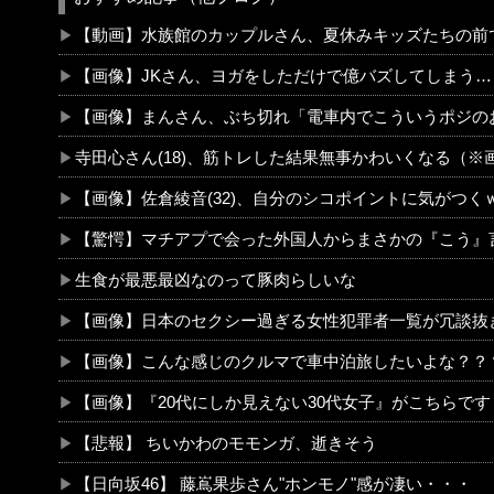
【動画】水族館のカップルさん、夏休みキッズたちの前でヤッてし
【画像】JKさん、ヨガをしただけで億バズしてしまう…
【画像】まんさん、ぶち切れ「電車内でこういうポジのおじ、ガチでイ
寺田心さん(18)、筋トレした結果無事かわいくなる（※画像あ
【画像】佐倉綾音(32)、自分のシコポイントに気がつくｗｗｗｗｗｗｗｗ
【驚愕】マチアプで会った外国人からまさかの『こう』言われたんやがこれワイ詰みか？？？？
生食が最悪最凶なのって豚肉らしいな
【画像】日本のセクシー過ぎる女性犯罪者一覧が冗談抜きにレベル高過ぎる件w w w w w w w
【画像】こんな感じのクルマで車中泊旅したいよな？？
【画像】『20代にしか見えない30代女子』がこちらです←お前らから見てどう？？？？？
【悲報】 ちいかわのモモンガ、逝きそう
【日向坂46】 藤嶌果歩さん"ホンモノ"感が凄い・・・