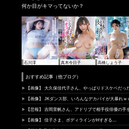
何か目がキマってないか？
石川澪
真木今日子
高橋しょう子
おすすめ記事（他ブログ）
【画像】 大久保佳代子さん、やっぱりドスケベだっ
【画像】 JKダンス部、いろんなデカパイが大暴れｗ
【悲報】 吉岡里帆さん、アドリブで相手役俳優の手
【画像】 佳子さま、ボディラインがHすぎる…