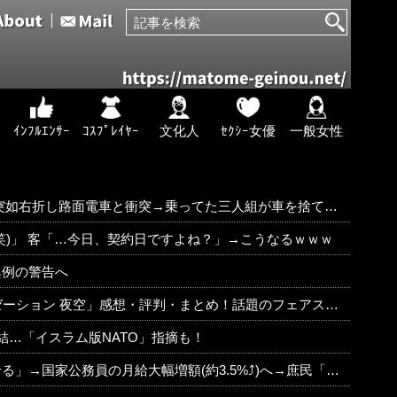
ｲﾝﾌﾙｴﾝｻｰ
ｺｽﾌﾟﾚｲﾔｰ
文化人
ｾｸｼｰ女優
一般女性
し路面電車と衝突→乗ってた三人組が車を捨て逃走ｗｗｗｗｗｗ
笑)」 客「…今日、契約日ですよね？」→こうなるｗｗｗ
異例の警告へ
評判・まとめ！話題のフェアスタート、原作ファンから評価されてる演出はどうよ！？
結…「イスラム版NATO」指摘も！
公務員の月給大幅増額(約3.5%⤴)へ→庶民「え、ワイらは❓」