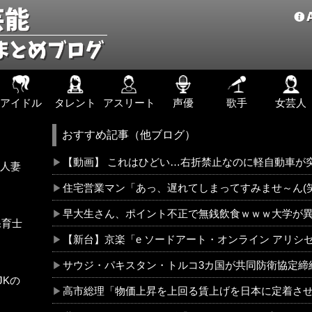
アイドル
タレント
アスリート
声優
歌手
女芸人
おすすめ記事（他ブログ）
【動画】 これはひどい…右折禁止なのに軽自動車が突如右折
人妻
住宅営業マン「あっ、遅れてしまってすみませ～ん(
早大生さん、ポイント不正で無銭飲食ｗｗｗ大学が
保育士
【新台】京楽「e ソードアート・オンライン アリシゼーション 夜空」感想・
サウジ・パキスタン・トルコ3カ国が共同防衛協定締
JKの
高市総理「物価上昇を上回る賃上げを日本に定着させる」→国家