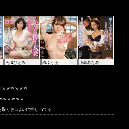
円城ひとみ
楓ふうあ
小島みなみ
たｗｗｗｗｗｗ
ｗｗｗｗｗｗ
を取りお○ぱいに押し当てる