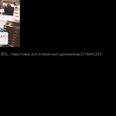
引用元：
https://viper.2ch.sc/test/read.cgi/news4vip/1778941337/