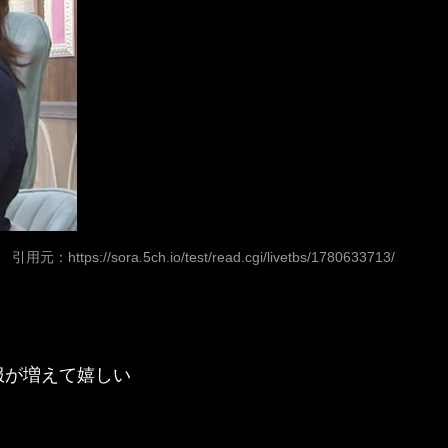
引用元：
https://sora.5ch.io/test/read.cgi/livetbs/1780633713/
服が増えて嬉しい