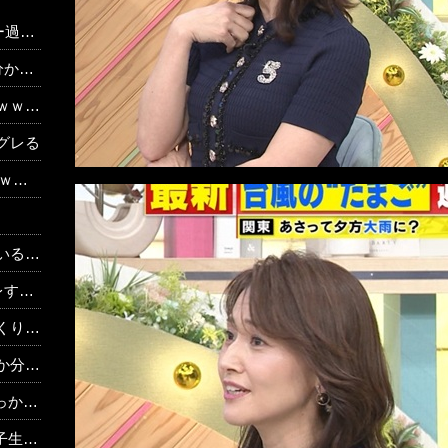
動画）
…」
ｗｗｗ
グレる
ｗｗ
←これ
w w
 w w
w w w
ｗｗｗ
すぎる