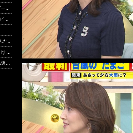
反応】
題に
な！」
ぎる
ww