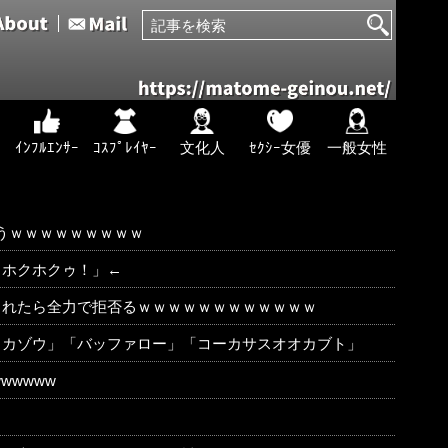
ｲﾝﾌﾙｴﾝｻｰ
ｺｽﾌﾟﾚｲﾔｰ
文化人
ｾｸｼｰ女優
一般女性
まうｗｗｗｗｗｗｗｗｗ
！ホクホクゥ！」←
られたら全力で拒否るｗｗｗｗｗｗｗｗｗｗｗｗ
リカゾウ」「バッファロー」「コーカサスオオカブト」
wwwww