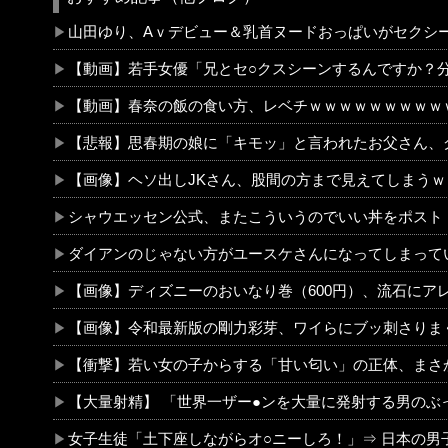
山田ゆり、Aｖデビュー＆乳首ヌードおっぱいがセクシー過ぎる！Madonna超大型新人、セ○クス解禁！（セクシー
【動画】若手女優「兄とセ○クスシーンするんですか？分かりました
【動画】春奈の飯の食い方、レベチｗｗｗｗｗｗｗｗｗｗｗｗｗｗｗｗｗｗｗｗｗ
【悲報】思春期の娘に「キモッ」と言われたお父さん、
【画像】ヘソ出しJKさん、股間の方まで見えてしまうｗｗｗｗｗｗｗ
シャウエッセン公式、またこういうのでいい丼をポスト
ダイアンのじゃない方がユースケさんになってしまっているという事実
【画像】ディズニーのおいなり巻（600円）、流石にアレすぎて賛否両論の大炎上をしてしまうw w w w w 
【画像】令和最新版の剛力彩芽、ワイらにブッ刺さりまくりと話題にw w w w w w w w w w w
【衝撃】若い女の子からする「甘い匂い」の正体、まさか分からないDTなんておらんよな？よな？w w w w w w w w 
【大量射精】 「世界一ザー●ンを大量に発射する男のぶっかけセッ●ス」シリーズが凄すぎてワロタ
女子生徒「土下座しながらオ○ニーしろ！」⇒ 日本の男子生徒への性的いじめ動画がエ□