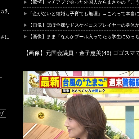
【驚愕】マチアプで会った外国人からまさかの『こ
カ乳
「金がないと結婚も子育ても無理」←これって本当
【画像】ほぼ全裸なドスケベコスプレイヤーの身体が
【画像】まま「なんかプール入ってたら学生にめっち
さに
【画像】元国会議員・金子恵美(48) ゴゴス
ザ