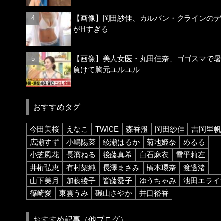
【画像】岡田紗佳、カルバン・クラインのデ
がHすぎる
【画像】美人女医・丸田佳奈、ゴゴスマで暑
負けて胸元ユルユル
おすすめタグ
今田美桜
えなこ
TWICE
森香澄
岡田紗佳
吉岡里帆
広瀬すず
小嶋陽菜
綾瀬はるか
菊地姫奈
めるる
小芝風花
長濱ねる
後藤真希
白石麻衣
雪平莉左
井桁弘恵
有村架純
長澤まさみ
橋本環奈
渡邊渚
山下美月
加藤綾子
皆藤愛子
ゆうちゃみ
池田エライ
篠崎愛
東雲うみ
磯山さやか
井口裕香
おすすめ記事（他ブログ）