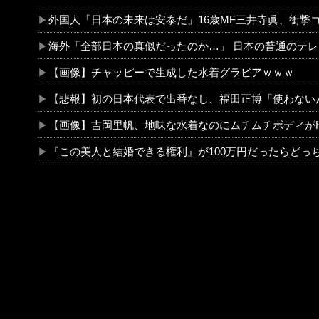
外国人「日本の未来は安泰だ」16歳MF三井寺眞、衝撃ゴール！久保建英超え歴代2位の記録！3得点に絡む活躍で海外絶賛！【海外の
海外「全部日本の真似だったのか…」 日本の普通のテレビ番組が最新SNSの数十年先を行っていたと話
【画像】チャッピーで生成した水着グラビアｗｗｗ
【悲報】初の日本代表で出番なし、福田正博「使わないんだったら呼ぶ
【画像】吉岡里帆、地味な水着なのにムチムチボディがHす
『この美人と結婚できる権利』が100万円だったらどっち選ぶw