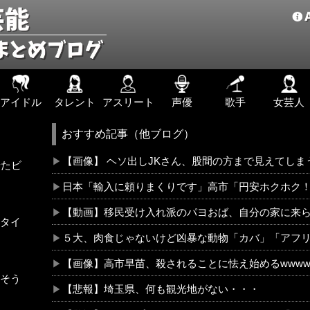
アイドル
タレント
アスリート
声優
歌手
女芸人
おすすめ記事（他ブログ）
【画像】 ヘソ出しJKさん、股間の方まで見えてし
せたビ
日本「輸入に頼りまくりです」高市「円安ホクホク
【動画】移民受け入れ派のパヨおば、自分の家に来
タイ
５大、肉食じゃないけど凶暴な動物「カバ」「アフ
【画像】高市早苗、殺されることに怯え始めるwwww
そう
【悲報】埼玉県、何も観光地がない・・・