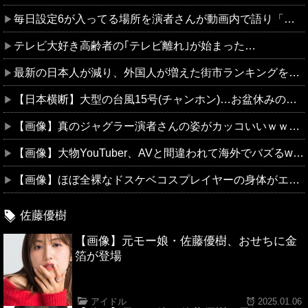
毎日設定6が入ってる場所を演者さんが動画内で語り「常連から嫌われる行為では？」と物議
テレビ大好き高齢者の｢テレビ離れ｣が始まった…
最新の日本人が減り、外国人が増えた街市ランキングをご覧下さい→5位川口市、4位京都市、ではトップ3は❓
【日本横断】大型の台風15号(チャンホン)…お盆休みの天気に影響するおそれ
【画像】真のジャグラー演者さんの姿がカッコいいｗｗｗｗｗ
【画像】大物YouTuber、AVと間違われて海外でバズるwww
【画像】ほぼ全裸なドスケベコスプレイヤーの身体がエ●すぎるｗｗｗ
佐藤優樹
【画像】元モー娘・佐藤優樹、おせちに金
箔が登場
アイドル
2025.01.06