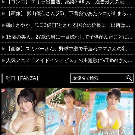
【コンゴ】 エボラ出血熱、感染3600人…過去最大の流行に
【画像】 影山優佳さん(25)、下着姿であたシコが止まらない
磯山さやか、“1日3億円”とされる国会の延長に「出所は我々の税金かと思うと…」
15歳の美人、27歳の男に一目惚れして子供産んだことに嫉妬して批判殺到
【画像】スカパーさん、野球中継で子連れママさんの乳をモロ映し
人気アニメ「メイドインアビス」の主題歌にVTuberさんが起用されてまたまたまた炎上、もう何回目だよ…
動画【FANZA】