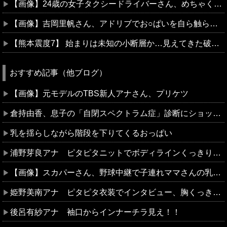
【画像】24歳の女子タクシードライバーさん、めちゃくちゃ可愛いと話題にｗｗｗｗｗｗ
【画像】吉岡里帆さん、アドリブでお○ぱいを自ら触らせてしまうｗｗｗｗｗｗｗ
【熊本震度7】 始まりは未知の小断層か…見えてきた破壊プロセス
おすすめ記事（他ブログ）
【画像】元モデルのTBS新人アナさん、プリケツ
倉持由香、息子の「自閉スペクトラム症」診断にショックで涙 見逃していた乳幼児期のサインとは
乳を揺らしながら階段を下りてくるおっぱい
浦野芽良アナ ピタピタニットでボディラインくっきり！！
【画像】スカパーさん、野球中継で子連れママさんの乳をモロ映し
姫野美南アナ ピタピタ衣装でインタビュー、胸くっきり！！【GIF動画あり】
後呂有紗アナ 袖口からインナーチラ見え！！