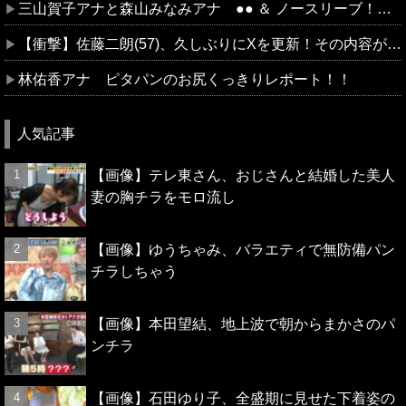
三山賀子アナと森山みなみアナ ●● ＆ ノースリーブ！！【GIF動画あり】
【衝撃】佐藤二朗(57)、久しぶりにXを更新！その内容がガチでヤバすぎる…
林佑香アナ ピタパンのお尻くっきりレポート！！
人気記事
【画像】テレ東さん、おじさんと結婚した美人
妻の胸チラをモロ流し
【画像】ゆうちゃみ、バラエティで無防備パン
チラしちゃう
【画像】本田望結、地上波で朝からまかさのパ
ンチラ
【画像】石田ゆり子、全盛期に見せた下着姿の