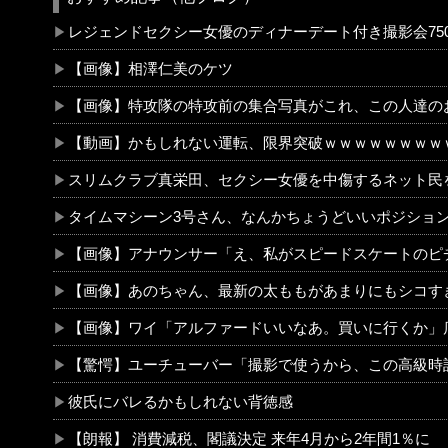
レジェンドセクシー女優のディナーデート付き撮影会750
【画像】相澤仁美のケツ
【画像】特攻隊の特攻前の集合写真がこれ、この人達のおかげで今のワイらが存在するん
【動画】かもしれない運転、限界突破ｗｗｗｗｗｗｗｗ
スリムクラブ真栄田、セクシー女優を中傷するネット民を痛烈批判！「車の中臭
タイムマシーン3号さん、なんかちょうどいいポジションに
【画像】アナウンサー「え、私がスピードスケートのピチピチユニフォーム着るんですか…？ﾑﾁｨ！！」←これはお前らに刺さるやろw w w w w 
【画像】あのちゃん、最新の太ももがあまりにもシコす
【画像】ワイ「アルファードいいなあ。買いに行くか」店員「ほいっ見積もりな！」ワイ「金額おかしくね？」←お前らもそう思うよな
【驚愕】ユーチューバー「撮影で使うから、この高級時計も車もぜ～んぶ経費でタダ！ｗ」←まさかコレ本気にしてる奴なんておらんよな？よな？w w w w w w w w
彼氏にバレるかもしれない背徳感
【朗報】 消費減税、閣議決定 来年4月から2年間1％に