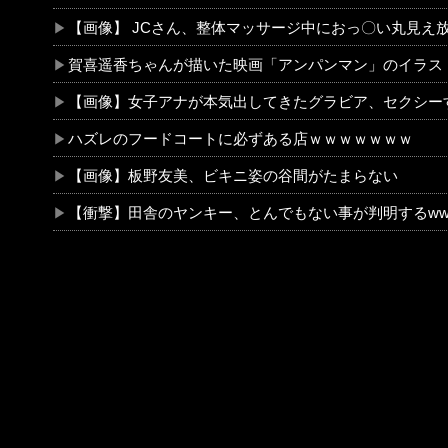
【画像】 JCさん、整体マッサージ中におっ〇い丸見え放送事故！オカズにされてシコられまくる
賀喜遥香ちゃんが描いた映画「アンパンマン」のイラストが上手すぎる！！！【乃木坂
【画像】女子アナが本気出してきたグラビア、セクシーすぎｗ
ハズレのフードコートに必ずある店ｗｗｗｗｗｗｗ
【画像】板野友美、ビキニ姿の谷間がたまらない
【衝撃】田舎のヤンキー、とんでもない事が判明するwww 田舎のマイルドヤンキーって何であんなに金あるの？もしか