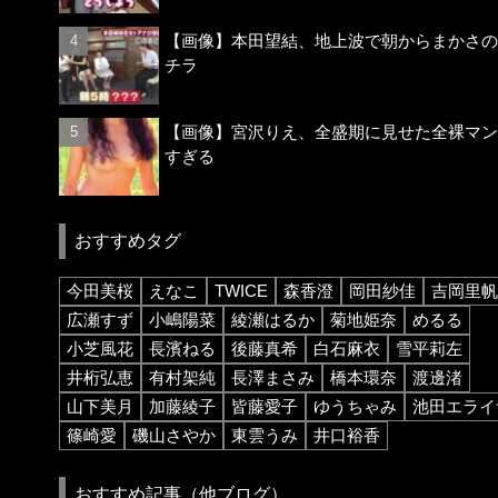
【画像】本田望結、地上波で朝からまかさの
チラ
【画像】宮沢りえ、全盛期に見せた全裸マン
すぎる
おすすめタグ
今田美桜
えなこ
TWICE
森香澄
岡田紗佳
吉岡里帆
広瀬すず
小嶋陽菜
綾瀬はるか
菊地姫奈
めるる
小芝風花
長濱ねる
後藤真希
白石麻衣
雪平莉左
井桁弘恵
有村架純
長澤まさみ
橋本環奈
渡邊渚
山下美月
加藤綾子
皆藤愛子
ゆうちゃみ
池田エライ
篠崎愛
磯山さやか
東雲うみ
井口裕香
おすすめ記事（他ブログ）