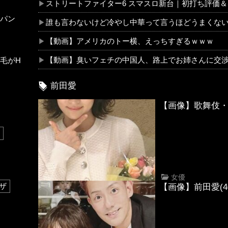
ストリートファイター6 スマスロ新台｜初打ち評価＆感想
パン
誰も言わないけど冷やし中華って言うほどうまくな
【動画】アメリカのトー横、えっちすぎるｗｗｗ
【動画】臭いフェチの中国人、路上でお姉さんに交渉
毛がH
前田愛
【画像】歌舞伎・
女優
ザ
【画像】前田愛(4