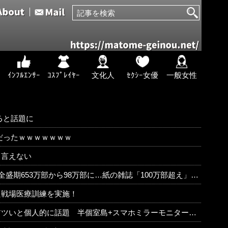
ｲﾝﾌﾙｴﾝｻｰ
ｺｽﾌﾟﾚｲﾔｰ
文化人
ｾｸｼｰ女優
一般女性
ると話題に
だったｗｗｗｗｗｗｗ
も言えない
期653万部から98万部に…紙の雑誌「100万部超え」が消滅
た戦場医療訓練を実施！
いと個人的に話題 半個室島+スマホミラーモニターを搭載