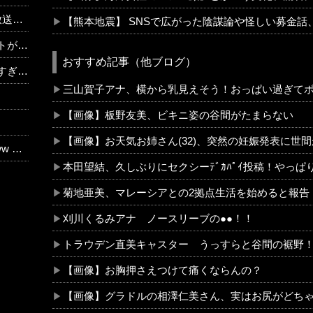
ｗｗｗ
【熊本地震】 SNSで広がった陰謀論や怪しい募金話
46】
おすすめ記事（他ブログ）
ｗｗ
三山賀子アナ、横から乳見えそう！おっぱい過ぎて
【画像】板野友美、ビキニ姿の谷間がたまらない
【画像】お天気お姉さん(32)、突然の妊娠発表に世
して…
本田望結、久しぶりにセクシーﾃﾞｶﾊﾟｲ投稿！やっ
菊地亜美、マレーシアとの2拠点生活を始めると報告
刈川くるみアナ ノースリーブの●●！！
トラウデン直美キャスター うっすらと谷間の裾野！
【画像】お胸押さえつけて痛くならんの？
【画像】グラドルの相澤仁美さん、実はお尻がどち