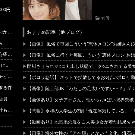
00円
女優
やな…
おすすめ記事（他ブログ）
ｗ
【画像】 風俗で毎回こういう"恵体メロン"お姉さん(
そう」
【画像】 風俗に行くと毎回こういう"恵体メロン"お姉
なる
開脚させられマ○コ丸出し状態で、ク○ニされてる美
w w w
【ポロリ悲話】 ネットで拡散してるお○ぱいポロリ
ぎる件
【画像】陸上部JK「わたしの足太いですか···？」ﾊﾟｼ
？？？？？
【画像あり】女子アナさん、朝からお●ぱい限界突破
 w w w
【悲報】令和の大学生の3割「現在浮気している」「
【動画あり】地雷系の服を白人美少女が着た結果ｗ
【画像】海外女性の『アヘ顔』とかいう文化、流石に