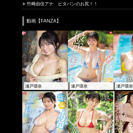
竹﨑由佳アナ ピタパンのお尻！！
動画【FANZA】
瀬戸環奈
瀬戸環奈
瀬戸環