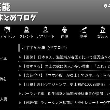
アイドル
タレント
アスリート
声優
歌手
女芸人
おすすめ記事（他ブログ）
【画像】 日本さん、避難所が各国と比べて優秀過ぎ
ベル
【凄すぎる】 力士の嫁に美人が多い理由→「これ」
【言葉狩り】「ママ応援」が炎上して謝罪…もう何
胸を
【悲報】週刊少年ジャンプ、史上初の100万部割れ 全盛
ポーランド軍、衛生部隊と民間医療従事者が参加し
人妻
【神設備】ラカータ大宮駅前店の神セレコーナーがアツ