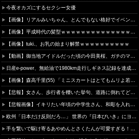
今夜オカズにするセクシー女優
【画像】リアルみいちゃん、とんでもない格好でイベント出演するwwwwwwwwww
【画像】平成時代の髪型ｗｗｗｗｗｗｗｗｗｗｗｗｗｗｗｗｗｗｗｗｗｗ
【画像】tuki.、お乳の始まり解禁ｗｗｗｗｗｗｗｗｗｗ
【動画】御当地アイドルだった頃の今田美桜、ガチのマジで可愛くてワイらをびびらせまくってしまうw w w w w w w w
日産e-power、無給油で1980km走行しギネス記録を達成！→山頂から下ってるだけでした…
【画像】森高千里(55) 「ミニスカートはとてもムリよ若い子には負けるわ」←ワイらにはブッ刺さりまくってしまうw w w w w w
【悲報】女さん、歩行者を轢いた挙句、道路に倒れてどえらいことになってしまうw w w w w w w
【悲報画像】イキリたい年頃の中学生さん、和彫を入れて人生終了へ←これw w w w w w
欧州「日本だけ反則だろ…」 世界の『日本びいき』にヨーロッパ全土から不満の声
手を繋いで駆け寄るあやめんとさくたんが可愛すぎる！！！【乃木坂46】