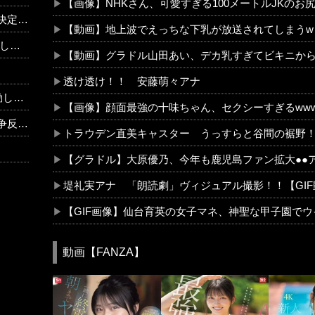
【画像】NHKさん、可愛すぎる100メートルJKのお
外の反応】
【動画】地上波でえっちな下乳が放送されてしまうw
まう
【動画】グラドル山田あい、デカ乳すぎてビキニか
透け透け！！ 安藤萌々アナ
のか？
【画像】顔面最強の十味ちゃん、セクシーすぎるwww
ゃいい？
トラウデン直美キャスター うっすらと谷間の裾野！
【グラドル】大原優乃、今年も鹿児島ファン拡大●●
堤礼実アナ 「朗読劇」ヴィジュアル撮影！！【GI
【GIF画像】仙台育英の女子マネ、神聖な甲子園で
動画【FANZA】