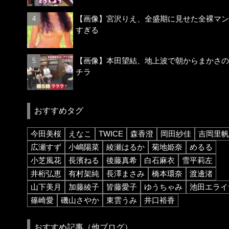
【画像】宮沢りえ、全盛期に見せた全裸マン
すぎる
【画像】本田望結、地上波で朝からまかさの
チラ
おすすめタグ
今田美桜
えなこ
TWICE
森香澄
岡田紗佳
吉岡里帆
広瀬すず
小嶋陽菜
綾瀬はるか
菊地姫奈
めるる
小芝風花
長濱ねる
後藤真希
白石麻衣
雪平莉左
井桁弘恵
有村架純
長澤まさみ
橋本環奈
渡邊渚
山下美月
加藤綾子
皆藤愛子
ゆうちゃみ
池田エライ
篠崎愛
磯山さやか
東雲うみ
井口裕香
おすすめ記事（他ブログ）