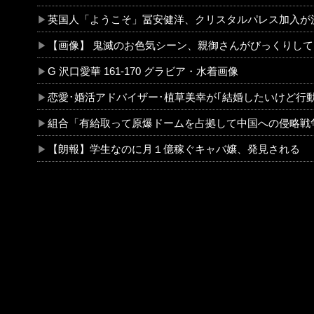
英国人「ようこそ」冨安健洋、クリスタルパレス加入が決定的に！メディカル検査をパス！現地サポが歓迎！アーセナルファンも祝福！【海
【画像】 鬼滅のお色気シーン、親御さんがびっくりしてし
G 沢口愛華 161-170 グラビア・水着画像
恋愛･婚活アドバイザー･植草美幸が｢結婚したいけど行動しない人が7割｣の心理や背景を分析 解決策はある
組合「有給取って原爆ドームを占拠して中国への侵略戦争反対の座り込みデモをしよう！」←どうすり
【朗報】学生なのに月１億稼ぐキャバ嬢、発見される