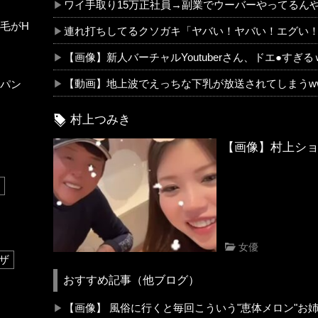
ワイ手取り15万正社員→副業でウーバーやってるん
毛がH
連れ打ちしてるクソガキ「ヤバい！ヤバい！エグい
【画像】新人バーチャルYoutuberさん、ドエ●すぎ
【動画】地上波でえっちな下乳が放送されてしまうw
パン
村上つみき
【画像】村上ショー
女優
ザ
おすすめ記事（他ブログ）
【画像】 風俗に行くと毎回こういう"恵体メロン"お姉