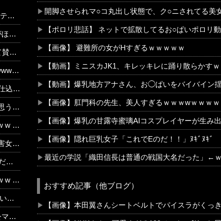
開脚させられマ○コ丸出し状態で、ク○ニされてる美
D動画
【ポロリ悲話】 ネットで拡散してるお○ぱいポロリ
・・
【画像】 避難所の女がHすぎるｗｗｗｗｗ
www
【動画】ミニスカJK1、キレッキレに踊り散らかす
www
【動画】爆乳地方アナさん、お◯ぱいをバイバイン揺
・・・
【画像】肛門科の先生、美人すぎるｗｗｗwｗｗｗｗ
！！
【画像】爆乳の甘露寺蜜璃AIコスプレイヤーが生み
w w
【画像】隠れ巨乳女子「これでEのだ！！」ﾇｷﾞﾇｷﾞ
ター」
最近の学説「織田信長は普通の戦国大名だった」←
w w
w w
おすすめ記事（他ブログ）
ッ」
【画像】本田翼さんシートベルトでパイスラがくっ
可能