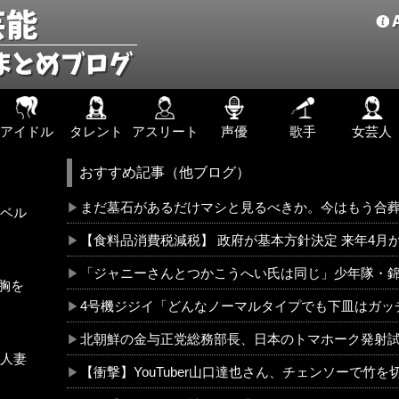
アイドル
タレント
アスリート
声優
歌手
女芸人
おすすめ記事（他ブログ）
まだ墓石があるだけマシと見るべきか。今はもう合
ベル
【食料品消費税減税】 政府が基本方針決定 来年4月か
「ジャニーさんとつかこうへい氏は同じ」少年隊・
胸を
4号機ジジイ「どんなノーマルタイプでも下皿はガッ
北朝鮮の金与正党総務部長、日本のトマホーク発射
人妻
【衝撃】YouTuber山口達也さん、チェンソーで竹を切るだけで600万再