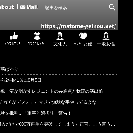
ｲﾝﾌﾙｴﾝｻｰ
ｺｽﾌﾟﾚｲﾔｰ
文化人
ｾｸｼｰ女優
一般女性
葬墓ばかり
ら2年間1％に8月5日
錦織一清が明かすレジェンドの共通点と我流の演出論
チガチがデフォ」←マジで無駄な事やってるよな
試験を批判…「軍事的選択肢」警告！
生を突破してしまう←正直、こう言うのでいいんだよなw w w w w w w w