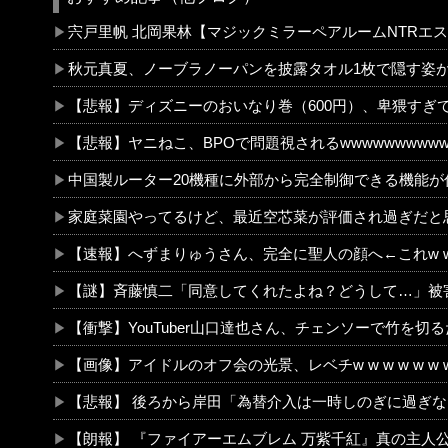
宍戸里帆 北岡果林【マジックミラーペアルームNTRエステ】媚●で発情！2人同時に生中S○Xで寝取られるカップルはもう後戻りはできない… 2
秋元真夏、ノーブラノーパンを披露タオル1枚で隠す姿がほぼセクシー女優
【悲報】ディズニーのおいなり巻（600円）、卑猥すぎて賛否両論wwwwwwwww
【悲報】ヤニねこ、BPOで問題視されるwwwwwwwwwwwwwwwwwwwww
中国製ルーター20機種に外部から完全制御できる機能が仕込まれていたことが判明
家庭菜園やってるけど、最近空芯菜が評価され過ぎだと思う！！！
【速報】へずまりゅうさん、完全に聖人の顔へ←これw w w w w w 
【謎】斉藤慎二「同意してくれたよね？どうして…」被害女性「彼は言葉が通じないモンス
【衝撃】YouTuber山口達也さん、チェンソーで竹を切るだけで600万再生を突破してしまう←正直、こう言うのでいいんだよなw w w w w w 
【画像】アイドルのオフ会の光景、レベチw w w w w w w w w 
【悲報】 後ろから岸田「為替介入は一時しのぎに過ぎない（キリ
【朗報】 『ファイアーエムブレム 万紫千紅』真の主人公マイユニはキャラメイクが