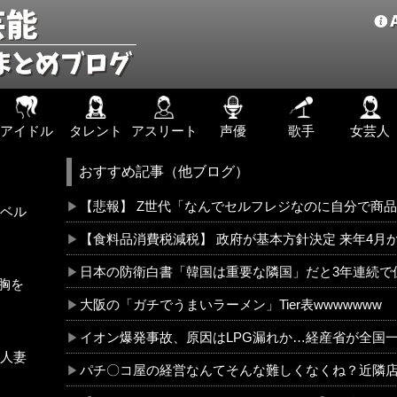
アイドル
タレント
アスリート
声優
歌手
女芸人
おすすめ記事（他ブログ）
【悲報】 Z世代「なんでセルフレジなのに自分で商
ベル
【食料品消費税減税】 政府が基本方針決定 来年4月か
日本の防衛白書「韓国は重要な隣国」だと3年連続で
胸を
大阪の「ガチでうまいラーメン」Tier表wwwwwww
イオン爆発事故、原因はLPG漏れか…経産省が全国
人妻
パチ〇コ屋の経営なんてそんな難しくなくね？近隣店舗よりちょっと多めに出し