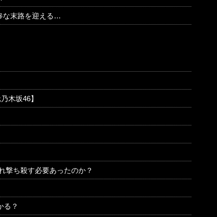
惨な末路を迎える…
乃木坂46】
これ撃ち殺す必要あったのか？
かる？