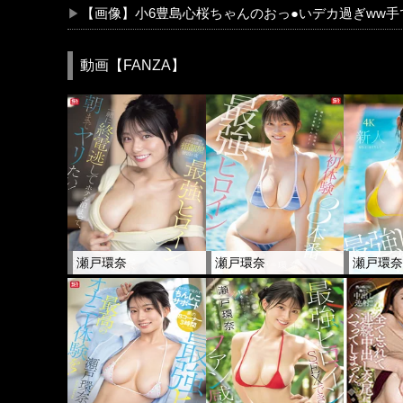
【画像】小6豊島心桜ちゃんのおっ●いデカ過ぎww
動画【FANZA】
瀬戸環奈
瀬戸環奈
瀬戸環