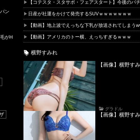
【コテスタ・スタサポ・フェアスタート】今後のパチ〇コ
パン
日産が社運をかけて発売するSUVｗｗｗｗｗｗｗ
【動画】地上波でえっちな下乳が放送されてしまうw
【動画】アメリカのトー横、えっちすぎるｗｗｗ
毛がH
横野すみれ
【画像】横野す
グラドル
ザ
【画像】横野す