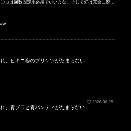
は回数固定系必須でいいよな。そして釘は完全に廃止するべき
ww
みれ、ビキニ姿のプリケツがたまらない
2026.06.28
みれ、青ブラと青パンティがたまらない