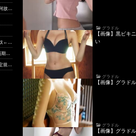
て…！？
グラドル
【画像】黒ビキ
い
ｗｗｗ
が消滅
河期展
グラドル
【画像】グラド
グラドル
【画像】グラド