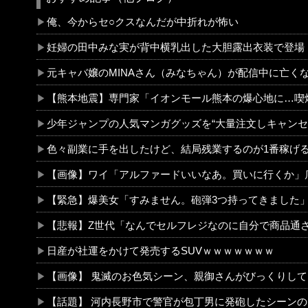
俺、今からセ○クスなんだが中折れが怖い
妊婦の田中みな実が背中横乳出した大胆露出衣装で登場
元キャバ嬢のMINAさん（みなちゃん）が配信中に亡くなったのではないかとX上で話題に（※動画
【熊本地震】専門家「イオンモール熊本の爆心地に…喫煙所と自販機」警察・消防「」←これ
少年ジャンプの人気マンガグッズを“大量注文しキャンセル”繰り返したか 女逮捕 総額43億
色々副業に手を出したけど、結局残業するのが1番稼げ
【画像】ワイ「アルファードいいなあ。買いに行くか」店員「ほいっ見積もりな！」ワイ「金額おかしくね？」←お前らもそう思うよな
【緊急】爆美女「すみません。砲弾3つ持ってきました」警察「！？」自衛隊「！？」→結果w w w w w w 
【悲報】Z世代「なんでセルフレジなのに自分で商品通さないといけないん
日産が社運をかけて発売するSUVｗｗｗｗｗｗｗ
【画像】 鬼滅のお色気シーン、親御さんがびっくりしてし
【話題】 河内長野市で警官が包丁男に発砲したシーンのモザ無し映像が公開され