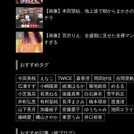
【画像】本田望結、地上波で朝からまかさの
チラ
【画像】宮沢りえ、全盛期に見せた全裸マン
すぎる
おすすめタグ
今田美桜
えなこ
TWICE
森香澄
岡田紗佳
吉岡里帆
広瀬すず
小嶋陽菜
綾瀬はるか
菊地姫奈
めるる
小芝風花
長濱ねる
後藤真希
白石麻衣
雪平莉左
井桁弘恵
有村架純
長澤まさみ
橋本環奈
渡邊渚
山下美月
加藤綾子
皆藤愛子
ゆうちゃみ
池田エライ
篠崎愛
磯山さやか
東雲うみ
井口裕香
おすすめ記事（他ブログ）