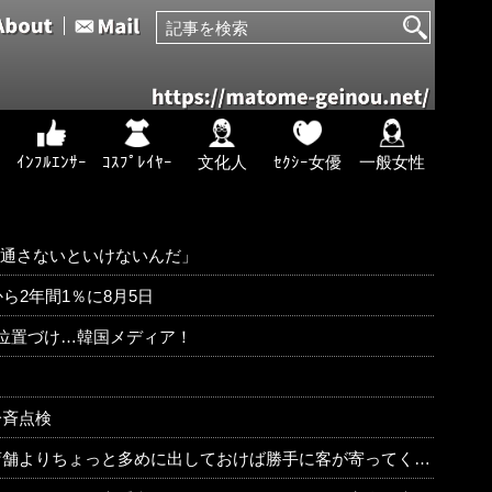
ｲﾝﾌﾙｴﾝｻｰ
ｺｽﾌﾟﾚｲﾔｰ
文化人
ｾｸｼｰ女優
一般女性
品通さないといけないんだ」
ら2年間1％に8月5日
位置づけ…韓国メディア！
一斉点検
ておけば勝手に客が寄ってくるのに強欲すぎて極限まで搾り取るから客が飛ぶんだよ