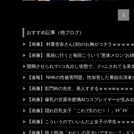
1
おすすめ記事（他ブログ）
【画像】 村重杏奈さん(30)のお胸がコチラｗｗｗｗ
【画像】 風俗に行くと毎回こういう"恵体メロン"お姉
開脚させられマ○コ丸出し状態で、ク○ニされてる美
【速報】 NHKの性被害問題、性加害した番組出演者
【画像】肛門科の先生、美人すぎるｗｗｗwｗｗｗｗ
【画像】爆乳の甘露寺蜜璃AIコスプレイヤーが生み
【画像】隠れ巨乳女子「これでEのだ！！」ﾇｷﾞﾇｷﾞ
【画像】こういうのでいいんだよ女子小学生ｗｗｗ
【画像】陸上部JK「わたしの足太いですか···？」ﾊﾟｼ