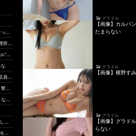
グラドル
【画像】カルバ
たまらない
あり）
・・・
円以上
るな
グラドル
【画像】横野すみ
？？？？？
w w
だ」
グラドル
【画像】グラド
まう
らない
る。