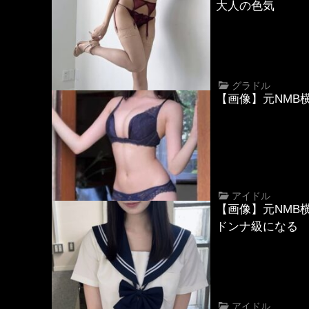
大人の色気
グラドル
【画像】元NMB
アイドル
【画像】元NMB
ドンナ級になる
アイドル