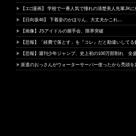
【エ□漫画】 学校で一番人気で憧れの清楚美人先輩JKに何故か突然エ□動画撮影の竿役を頼まれ
【日向坂46】 下着姿のかほりん、大丈夫かこれ…
【画像】JSアイドルの握手会、限界突破
【悲報】「経費で落とす」を『コレ』だと勘違いしてる奴←ヤバいぞ
【悲報】週刊少年ジャンプ、史上初の100万部割れ 全盛期653万部から98万部に…紙の雑誌「100万部超え」
派遣のおっさんがウォーターサーバー使ったから禿頭を定規で叩いた。直だと伝染るし。名古屋で氷