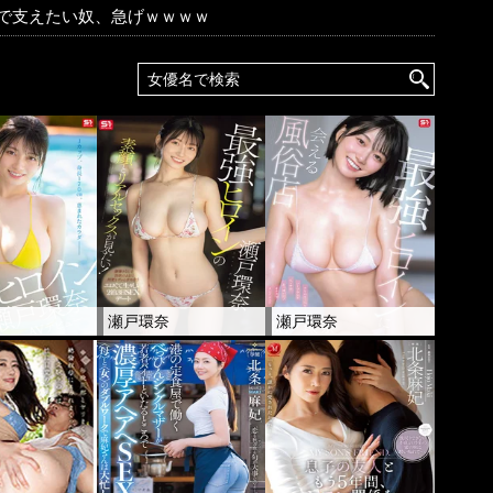
手で支えたい奴、急げｗｗｗｗ
奈
瀬戸環奈
瀬戸環奈