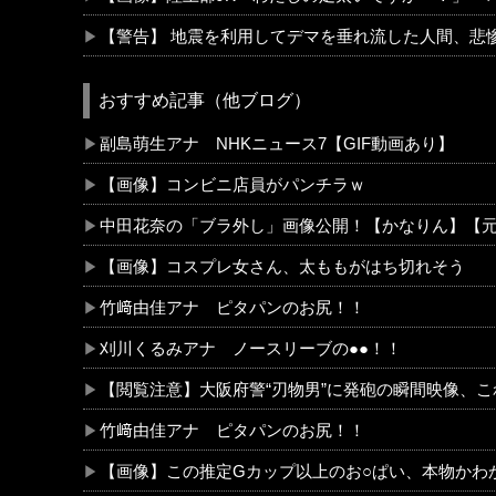
【警告】 地震を利用してデマを垂れ流した人間、悲
おすすめ記事（他ブログ）
副島萌生アナ NHKニュース7【GIF動画あり】
【画像】コンビニ店員がパンチラｗ
中田花奈の「ブラ外し」画像公開！【かなりん】【元
【画像】コスプレ女さん、太ももがはち切れそう
竹﨑由佳アナ ピタパンのお尻！！
刈川くるみアナ ノースリーブの●●！！
【閲覧注意】大阪府警“刃物男”に発砲の瞬間映像、
竹﨑由佳アナ ピタパンのお尻！！
【画像】この推定Gカップ以上のお○ぱい、本物かわ